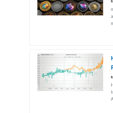
B
m
a
m
B
H
I
A