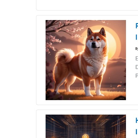
B
E
D
P