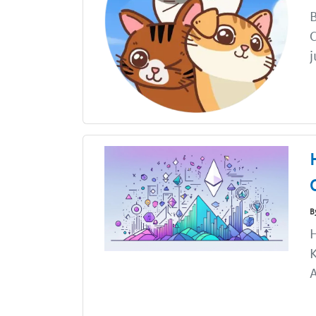
B
C
j
B
H
K
A