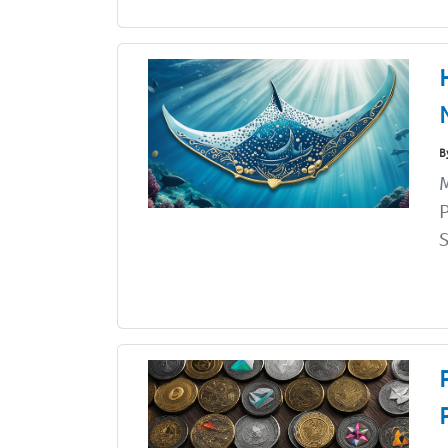
B
P
S