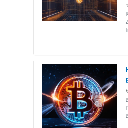
B
R
Z
I
B
B
P
B