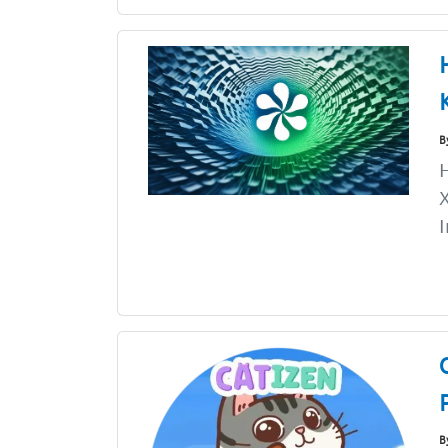
B
H
X
I
B