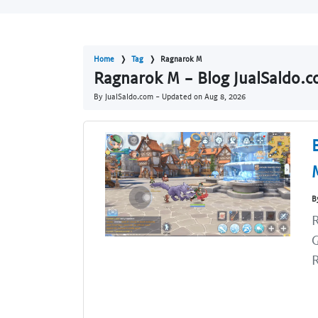
Home
Tag
Ragnarok M
Ragnarok M - Blog JualSaldo.
By JualSaldo.com - Updated on
Aug 8, 2026
B
R
G
R