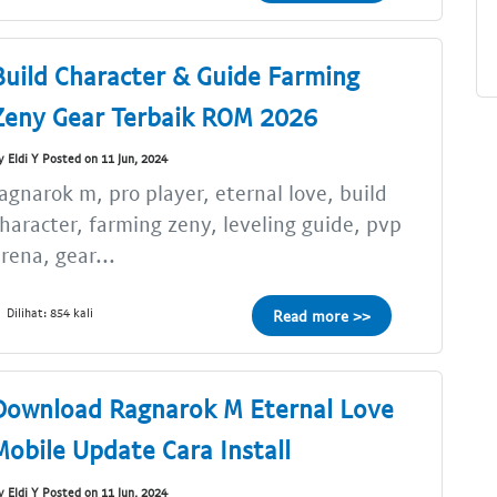
Build Character & Guide Farming
Zeny Gear Terbaik ROM 2026
y Eldi Y Posted on 11 Jun, 2024
agnarok m, pro player, eternal love, build
haracter, farming zeny, leveling guide, pvp
rena, gear...
Dilihat: 854 kali
Read more >>
Download Ragnarok M Eternal Love
Mobile Update Cara Install
y Eldi Y Posted on 11 Jun, 2024