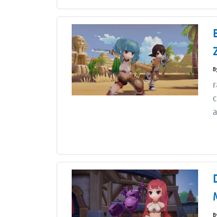
B
r
c
a
B