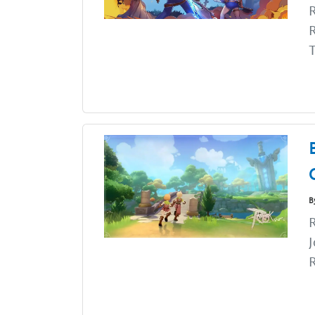
R
R
T
B
R
J