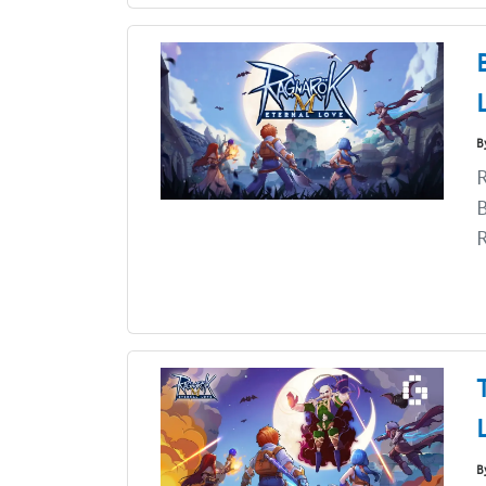
B
R
B
R
B