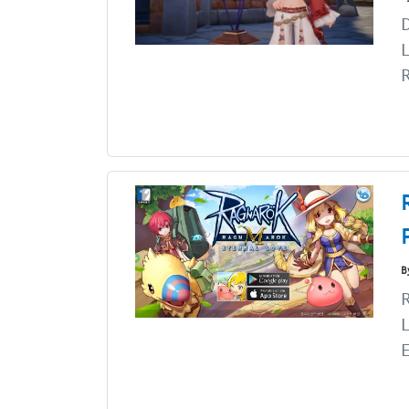
L
R
B
L
E