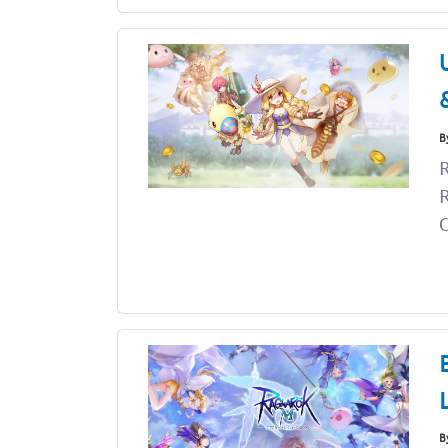
B
R
R
C
B