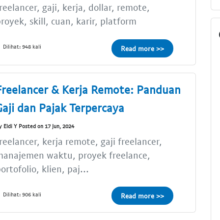
reelancer, gaji, kerja, dollar, remote,
royek, skill, cuan, karir, platform
Dilihat: 948 kali
Read more >>
Freelancer & Kerja Remote: Panduan
Gaji dan Pajak Terpercaya
y Eldi Y Posted on 17 Jun, 2024
reelancer, kerja remote, gaji freelancer,
manajemen waktu, proyek freelance,
ortofolio, klien, paj...
Dilihat: 906 kali
Read more >>