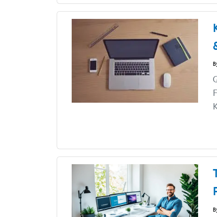
B
G
F
K
B