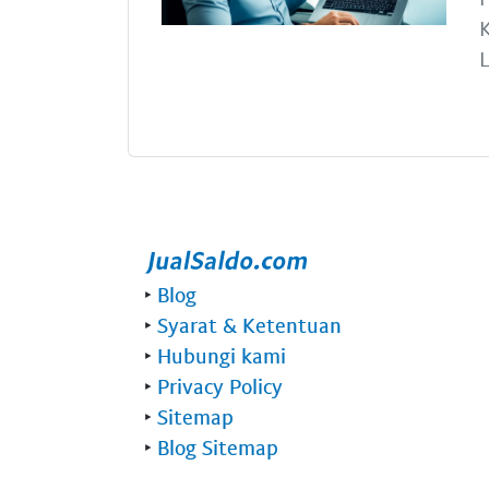
K
L
‣
Blog
‣
Syarat & Ketentuan
‣
Hubungi kami
‣
Privacy Policy
‣
Sitemap
‣
Blog Sitemap