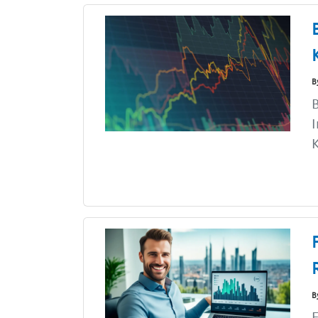
B
B
I
K
B
F