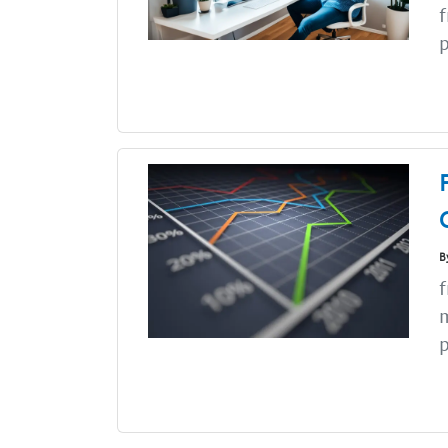
f
p
B
f
p