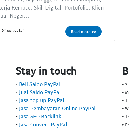
erja Remote, Skill Digital, Portofolio, Klien
uar Neger...
Dilihat: 728 kali
Read more >>
Stay in touch
B
‣
Beli Saldo PayPal
‣ 
‣
Jual Saldo PayPal
‣ 
‣
Jasa top up PayPal
‣ T
‣
Jasa Pembayaran Online PayPal
‣ 
‣
Jasa SEO Backlink
‣ T
‣
Jasa Convert PayPal
‣ F