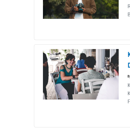
R
B
B
K
K
F