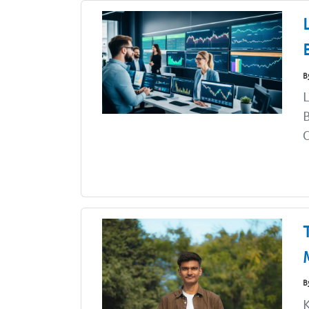
B
L
B
C
B
K