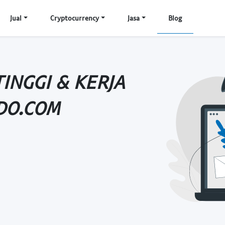
Jual
Cryptocurrency
Jasa
Blog
INGGI & KERJA
DO.COM