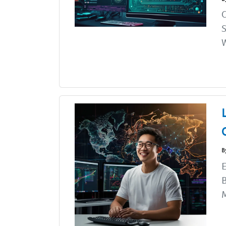
C
S
B
E
B
M