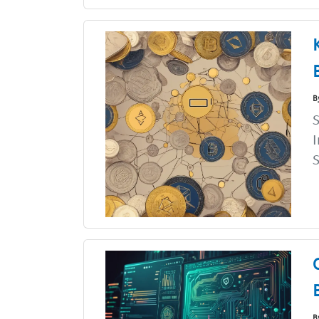
B
S
S
B