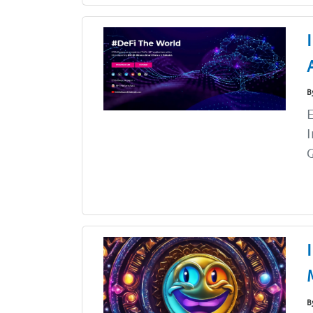
B
E
I
G
B