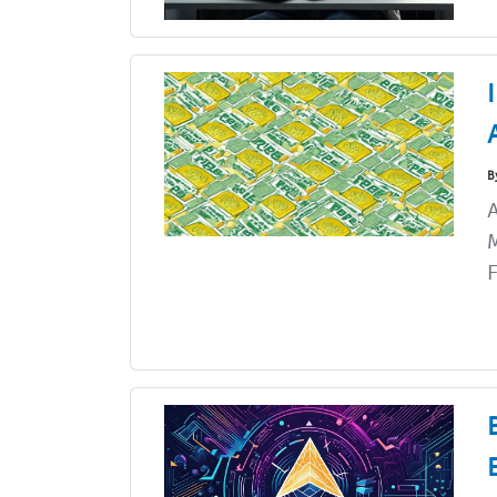
B
A
M
F