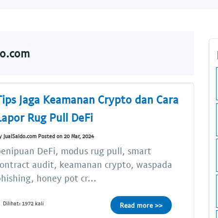
do.com
Tips Jaga Keamanan Crypto dan Cara
Lapor Rug Pull DeFi
y JualSaldo.com Posted on 20 Mar, 2024
enipuan DeFi, modus rug pull, smart
ontract audit, keamanan crypto, waspada
hishing, honey pot cr...
Dilihat: 1972 kali
Read more >>