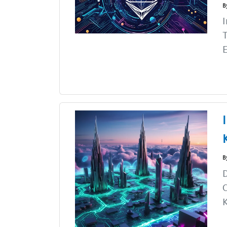
B
I
E
B
D
C
K