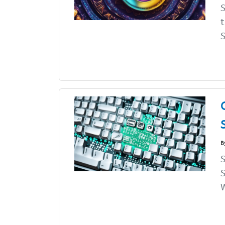
t
S
B
S
S