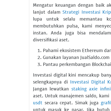
Mengatur keuangan dengan baik ak
lanjut dalam
Strategi Investasi Kri
lupa untuk selalu memantau ko
membutuhkan pulsa, kami menye
instan. Anda juga bisa mendala
diversifikasi aset.
Pahami ekosistem
Ethereum
dan
Gunakan layanan
JualSaldo.com
Pantau perkembangan
Blockcha
Investasi digital kini mencakup ban
selengkapnya di
Investasi Digital 
Jangan lewatkan
staking axie infini
aset. Untuk manajemen saldo, kami
usdt
secara cepat. Simak juga
graf
untuk masuk ke pasar. Jika butuh