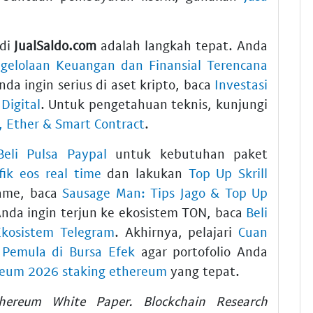
di
JualSaldo.com
adalah langkah tepat. Anda
ngelolaan Keuangan dan Finansial Terencana
a ingin serius di aset kripto, baca
Investasi
Digital
. Untuk pengetahuan teknis, kunjungi
 Ether & Smart Contract
.
Beli Pulsa Paypal
untuk kebutuhan paket
fik eos real time
dan lakukan
Top Up Skrill
game, baca
Sausage Man: Tips Jago & Top Up
 Anda ingin terjun ke ekosistem TON, baca
Beli
Ekosistem Telegram
. Akhirnya, pelajari
Cuan
 Pemula di Bursa Efek
agar portofolio Anda
ereum 2026 staking ethereum
yang tepat.
thereum White Paper. Blockchain Research