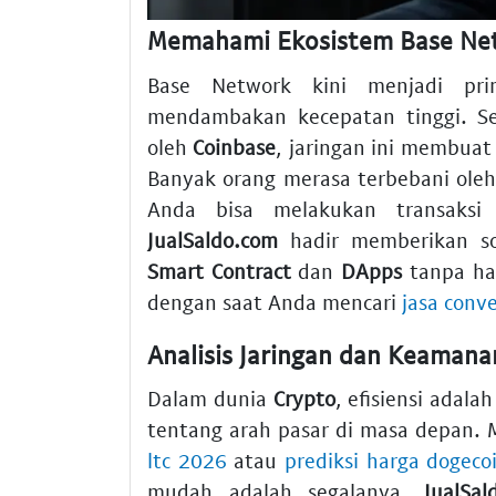
Memahami Ekosistem Base Net
Base Network kini menjadi p
mendambakan kecepatan tinggi. S
oleh
Coinbase
, jaringan ini membuat
Banyak orang merasa terbebani ole
Anda bisa melakukan transaksi
JualSaldo.com
hadir memberikan sol
Smart Contract
dan
DApps
tanpa ha
dengan saat Anda mencari
jasa conv
Analisis Jaringan dan Keamanan
Dalam dunia
Crypto
, efisiensi adal
tentang arah pasar di masa depan.
ltc 2026
atau
prediksi harga dogeco
mudah adalah segalanya.
JualSal