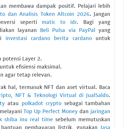
an membawa dampak positif. Pelajari lebih
pto dan Analisis Token Altcoin 2026
. Jangan
nversi seperti
matic to idr
. Bagi yang
diakan layanan
Beli Pulsa via PayPal
yang
mi
investasi cardano berita cardano
untuk
 potensi
Layer 2
.
untuk efisiensi maksimal.
in
agar tetap relevan.
yak hal, termasuk NFT dan aset virtual. Baca
Kripto, NFT & Teknologi Virtual di JualSaldo
.
ty
atau
polkadot crypto
sebagai tambahan
 melayani
Top Up Perfect Money
dan
jaringan
ik shiba inu real time
sebelum memutuskan
 bantuan pembayaran listrik, gunakan
Jasa