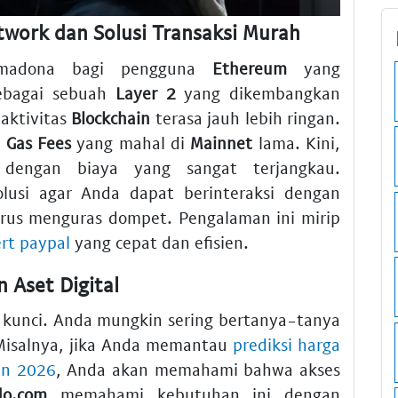
work dan Solusi Transaksi Murah
rimadona bagi pengguna
Ethereum
yang
ebagai sebuah
Layer 2
yang dikembangkan
 aktivitas
Blockchain
terasa jauh lebih ringan.
h
Gas Fees
yang mahal di
Mainnet
lama. Kini,
 dengan biaya yang sangat terjangkau.
usi agar Anda dapat berinteraksi dengan
rus menguras dompet. Pengalaman ini mirip
ert paypal
yang cepat dan efisien.
 Aset Digital
ah kunci. Anda mungkin sering bertanya-tanya
 Misalnya, jika Anda memantau
prediksi harga
in 2026
, Anda akan memahami bahwa akses
do.com
memahami kebutuhan ini dengan