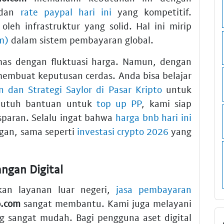
dan
rate paypal hari ini
yang kompetitif.
leh infrastruktur yang solid. Hal ini mirip
m)
dalam sistem pembayaran global.
mas dengan fluktuasi harga. Namun, dengan
embuat keputusan cerdas. Anda bisa belajar
in dan Strategi Saylor di Pasar Kripto
untuk
butuh bantuan untuk
top up PP
, kami siap
paran. Selalu ingat bahwa
harga bnb hari ini
ingan, sama seperti
investasi crypto 2026
yang
ngan Digital
an layanan luar negeri,
jasa pembayaran
o.com
sangat membantu. Kami juga melayani
 sangat mudah. Bagi pengguna aset digital