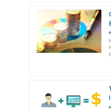
B
I
P
D
B