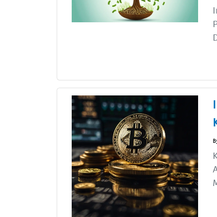
I
P
D
B
K
A