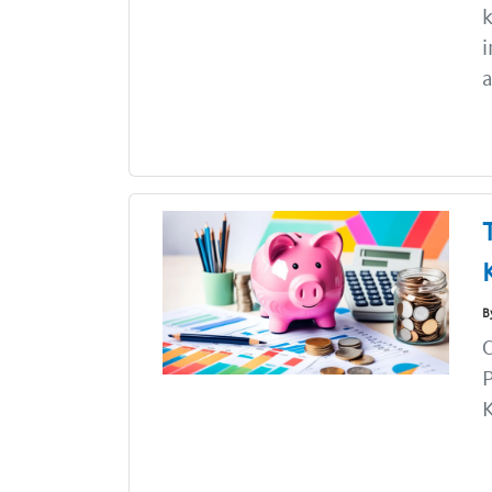
k
i
a
B
C
K