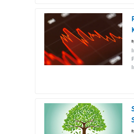
B
I
P
I
B