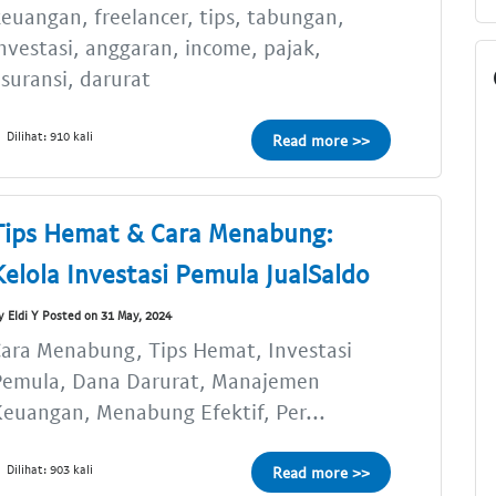
euangan, freelancer, tips, tabungan,
nvestasi, anggaran, income, pajak,
suransi, darurat
Dilihat: 910 kali
Read more >>
Tips Hemat & Cara Menabung:
Kelola Investasi Pemula JualSaldo
y Eldi Y Posted on 31 May, 2024
ara Menabung, Tips Hemat, Investasi
Pemula, Dana Darurat, Manajemen
euangan, Menabung Efektif, Per...
Dilihat: 903 kali
Read more >>