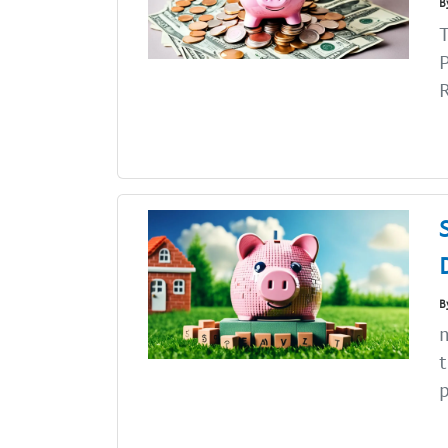
B
T
P
R
B
n
p