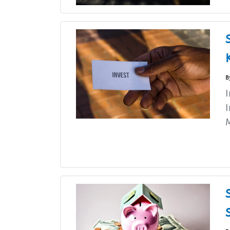
B
I
I
M