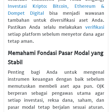
Investasi Kripto: Bitcoin, Ethereum &
Dompet Digital
bisa menjadi wawasan
tambahan untuk diversifikasi aset Anda.
Pastikan Anda selalu melakukan
verifikasi
setiap platform sebelum menyetor dana agar
tetap aman.
Memahami Fondasi Pasar Modal yang
Stabil
Penting bagi Anda untuk mengenal
instrumen keuangan dengan baik sebelum
memutuskan membeli aset apa pun. OJK
berperan sebagai pengawas utama agar
setiap investasi, reksa dana, saham, dan
pasar modal tetap berjalan sesuai aturan.