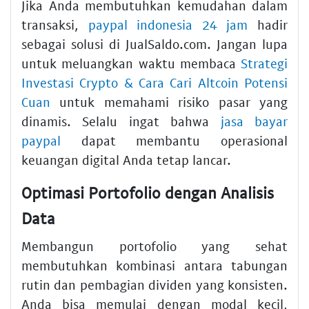
Jika Anda membutuhkan kemudahan dalam
transaksi,
paypal indonesia 24 jam
hadir
sebagai solusi di JualSaldo.com. Jangan lupa
untuk meluangkan waktu membaca
Strategi
Investasi Crypto & Cara Cari Altcoin Potensi
Cuan
untuk memahami risiko pasar yang
dinamis. Selalu ingat bahwa
jasa bayar
paypal
dapat membantu operasional
keuangan digital Anda tetap lancar.
Optimasi Portofolio dengan Analisis
Data
Membangun portofolio yang sehat
membutuhkan kombinasi antara tabungan
rutin dan pembagian dividen yang konsisten.
Anda bisa memulai dengan modal kecil,