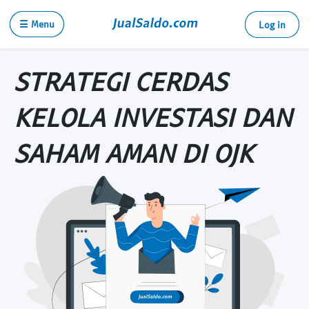
☰ Menu
Log in
STRATEGI CERDAS
KELOLA INVESTASI DAN
SAHAM AMAN DI OJK