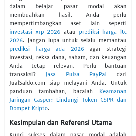
dalam belajar pasar modal akan
membuahkan hasil. Anda perlu
mempertimbangkan aset lain seperti
investasi xrp 2026
atau
prediksi harga ltc
2026
. Jangan lupa untuk selalu memantau
prediksi harga ada 2026
agar strategi
investasi, reksa dana, saham, dan keuangan
Anda tetap relevan. Perlu bantuan
transaksi?
Jasa Pulsa PayPal
dari
JualSaldo.com siap melayani Anda. Untuk
panduan tambahan, bacalah
Keamanan
Jaringan Casper: Lindungi Token CSPR dan
Dompet Kripto
.
Kesimpulan dan Referensi Utama
Kunci sukses dalam pasar modal adalah