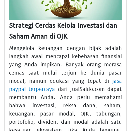
Strategi Cerdas Kelola Investasi dan
Saham Aman di OJK
Mengelola keuangan dengan bijak adalah
langkah awal mencapai kebebasan finansial
yang Anda impikan. Banyak orang merasa
cemas saat mulai terjun ke dunia pasar
modal, namun edukasi yang tepat di
jasa
paypal terpercaya
dari JualSaldo.com dapat
membantu Anda. Anda perlu memahami
bahwa investasi, reksa dana, saham,
keuangan, pasar modal, OJK, tabungan,
portofolio, dividen, dan modal adalah satu
kesatuan ekosistem. Jika Anda bingung,