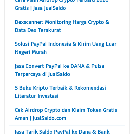
Gratis | Jasa JualSaldo
Dexscanner: Monitoring Harga Crypto &
Data Dex Terakurat
Solusi PayPal Indonesia & Kirim Uang Luar
Negeri Murah
Jasa Convert PayPal ke DANA & Pulsa
Terpercaya di JualSaldo
5 Buku Kripto Terbaik & Rekomendasi
Literatur Investasi
Cek Airdrop Crypto dan Klaim Token Gratis
Aman | JualSaldo.com
Jasa Tarik Saldo PayPal ke Dana & Bank