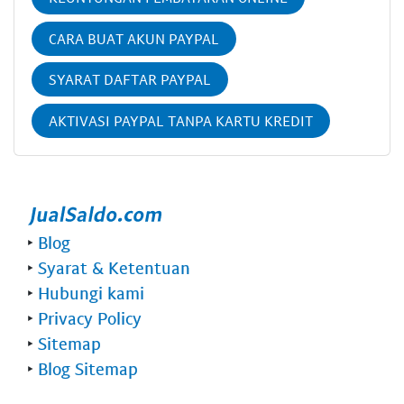
CARA BUAT AKUN PAYPAL
SYARAT DAFTAR PAYPAL
AKTIVASI PAYPAL TANPA KARTU KREDIT
‣
Blog
‣
Syarat & Ketentuan
‣
Hubungi kami
‣
Privacy Policy
‣
Sitemap
‣
Blog Sitemap