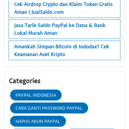
Cek Airdrop Crypto dan Klaim Token Gratis
Aman | JualSaldo.com
Jasa Tarik Saldo PayPal ke Dana & Bank
Lokal Murah Aman
Amankah Simpan Bitcoin di Indodax? Cek
Keamanan Aset Kripto
Categories
PAYPAL INDONESIA
CARA GANTI PASSWORD PAYPAL
HAPUS AKUN PAYPAL