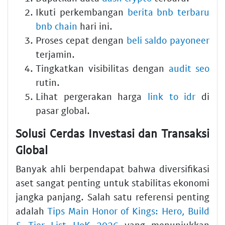
Ikuti perkembangan
berita bnb terbaru
bnb chain
hari ini.
Proses cepat dengan
beli saldo payoneer
terjamin.
Tingkatkan visibilitas dengan
audit seo
rutin.
Lihat pergerakan harga
link to idr
di
pasar global.
Solusi Cerdas Investasi dan Transaksi
Global
Banyak ahli berpendapat bahwa diversifikasi
aset sangat penting untuk stabilitas ekonomi
jangka panjang. Salah satu referensi penting
adalah
Tips Main Honor of Kings: Hero, Build
& Tier List HoK 2026
yang menunjukkan