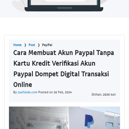
Home
Post
PayPal
Cara Membuat Akun Paypal Tanpa
Kartu Kredit Verifikasi Akun
Paypal Dompet Digital Transaksi
Online
By
JualSaldo.com
Posted on 26 Feb, 2024
Dilihat: 2836 kali