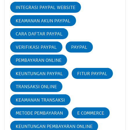
INTEGRASI PAYPAL WEBSITE
KEAMANAN AKUN PAYPAL
CARA DAFTAR PAYPAL
VERIFIKASI PAYPAL
PAYPAL
PEMBAYARAN ONLINE
KEUNTUNGAN PAYPAL
FITUR PAYPAL
TRANSAKSI ONLINE
KEAMANAN TRANSAKSI
METODE PEMBAYARAN
E COMMERCE
KEUNTUNGAN PEMBAYARAN ONLINE