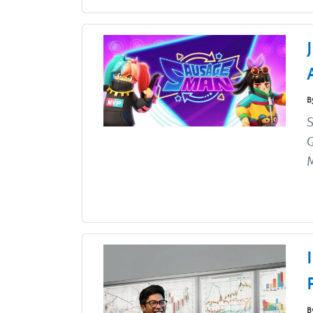
B
G
M
B