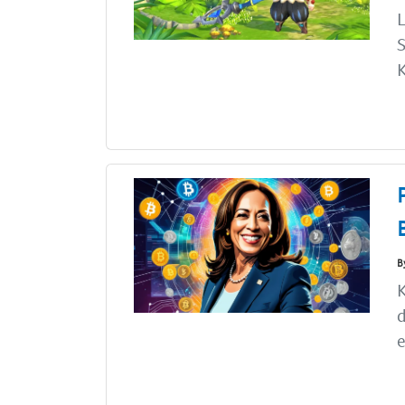
S
K
B
K
d
e