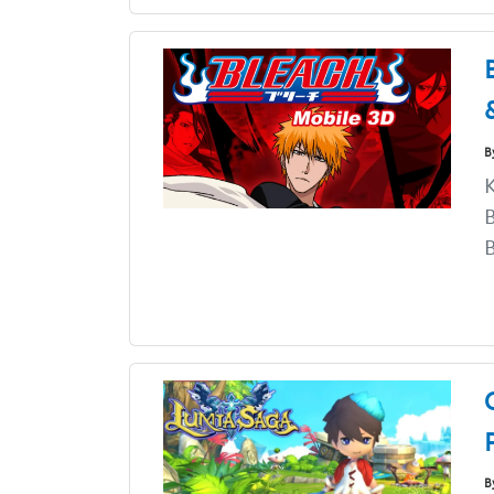
B
K
B
B
B