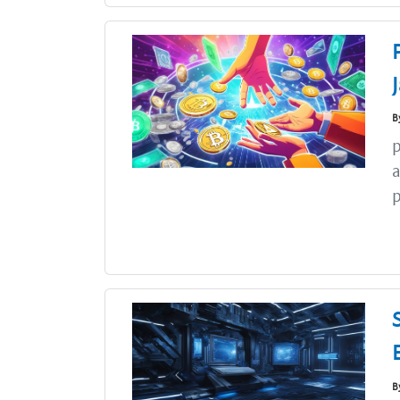
B
p
a
p
B