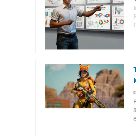
I
P
F
B
F
8
8