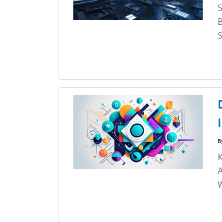
S
B
S
B
K
A
W