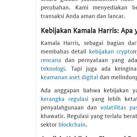
perubahan. Kami menyediakan b
transaksi Anda aman dan lancar.
Kebijakan Kamala Harris: Apa 
Kamala Harris, sebagai bagian dar
membahas detail
kebijakan
crypto
n
rencana
dan pernyataan yang ad
teknologi
. Tapi juga ada keingi
keamanan aset digital
dan melindun
Ada anggapan bahwa kebijakan yan
kerangka regulasi
yang lebih keta
penyalahgunaan dan
volatilitas pa
khawatir. Regulasi yang terlalu be
sektor
blockchain
.