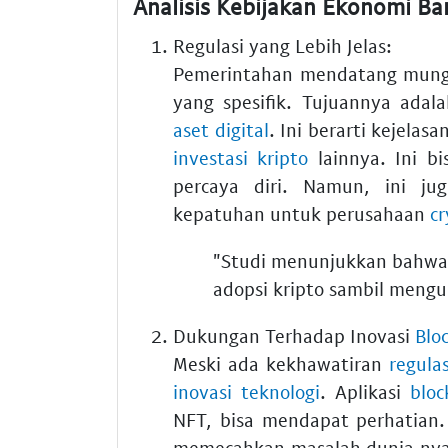
Analisis Kebijakan Ekonomi Ba
Regulasi yang Lebih Jelas:
Pemerintahan mendatang mun
yang spesifik. Tujuannya ada
aset digital
. Ini berarti kejela
investasi kripto
lainnya. Ini bi
percaya diri. Namun, ini jug
kepatuhan untuk perusahaan
cr
"Studi menunjukkan bahwa 
adopsi kripto sambil mengur
Dukungan Terhadap Inovasi
Blo
Meski ada kekhawatiran
regulas
inovasi teknologi
. Aplikasi
bloc
NFT, bisa mendapat perhatian
memecahkan masalah dunia nya