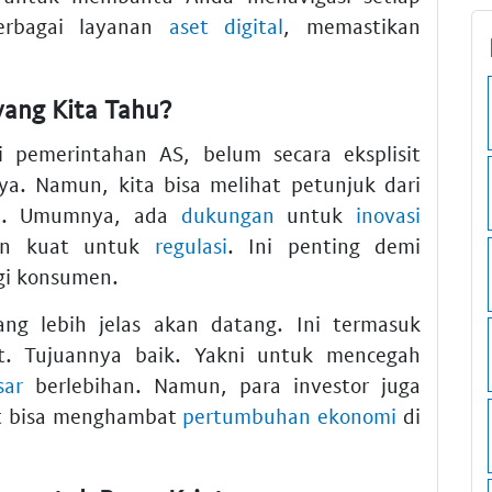
erbagai layanan
aset digital
, memastikan
yang Kita Tahu?
i pemerintahan AS, belum secara eksplisit
ya. Namun, kita bisa melihat petunjuk dari
a. Umumnya, ada
dukungan
untuk
inovasi
nan kuat untuk
regulasi
. Ini penting demi
gi konsumen.
g lebih jelas akan datang. Ini termasuk
t. Tujuannya baik. Yakni untuk mencegah
sar
berlebihan. Namun, para investor juga
rat bisa menghambat
pertumbuhan ekonomi
di