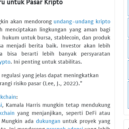
ru untuk Pasar Kripto
gkin akan mendorong
undang-undang kripto
lah menciptakan lingkungan yang aman bagi
san hukum untuk bursa, stablecoin, dan produk
sa menjadi berita baik. Investor akan lebih
a bisa berarti lebih banyak persyaratan
ypto
. Ini penting untuk stabilitas.
regulasi yang jelas dapat meningkatkan
angi risiko pasar (Lee, J., 2022)."
ckchain
:
i
, Kamala Harris mungkin tetap mendukung
kchain
yang menjanjikan, seperti DeFi atau
. Mungkin ada
dukungan
untuk proyek yang
ta. Ini mendorong
prospek adopsi
yang lebih