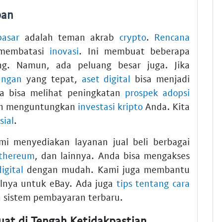
pan
pasar
adalah teman akrab
crypto
.
Rencana
 membatasi
inovasi
. Ini membuat beberapa
g. Namun, ada peluang besar juga. Jika
ungan
yang tepat,
aset digital
bisa menjadi
ta bisa melihat peningkatan
prospek adopsi
kan menguntungkan
investasi kripto
Anda. Kita
sial
.
ami menyediakan layanan jual beli berbagai
thereum
, dan lainnya. Anda bisa mengakses
igital
dengan mudah. Kami juga membantu
alnya untuk eBay. Ada juga
tips tentang cara
 sistem pembayaran terbaru.
at di Tengah Ketidakpastian