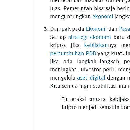
luas. Pemerintah bisa saja beri
menguntungkan
ekonomi
jangka
Dampak pada
Ekonomi
dan
Pasa
Setiap
strategi ekonomi
baru d
kripto. Jika
kebijakan
nya men
pertumbuhan PDB
yang kuat. In
jika ada langkah-langkah p
meningkat. Investor perlu men
mengelola
aset digital
dengan m
Kita semua ingin stabilitas finans
"Interaksi antara kebij
kripto menjadi semakin kom