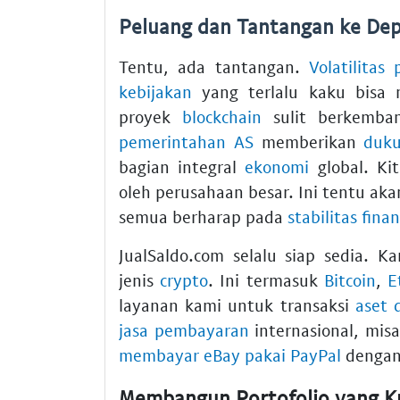
Peluang dan Tantangan ke De
Tentu, ada tantangan.
Volatilitas 
kebijakan
yang terlalu kaku bisa
proyek
blockchain
sulit berkemban
pemerintahan AS
memberikan
duk
bagian integral
ekonomi
global. Ki
oleh perusahaan besar. Ini tentu a
semua berharap pada
stabilitas finan
JualSaldo.com selalu siap sedia. K
jenis
crypto
. Ini termasuk
Bitcoin
,
E
layanan kami untuk transaksi
aset d
jasa pembayaran
internasional, mis
membayar eBay pakai PayPal
dengan
Membangun Portofolio yang Ku