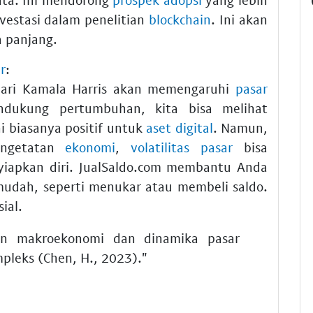
nvestasi dalam penelitian
blockchain
. Ini akan
 panjang.
r
:
ari Kamala Harris akan memengaruhi
pasar
dukung pertumbuhan, kita bisa melihat
i biasanya positif untuk
aset digital
. Namun,
engetatan
ekonomi
,
volatilitas pasar
bisa
yiapkan diri. JualSaldo.com membantu Anda
udah, seperti menukar atau membeli saldo.
ial.
akan makroekonomi dan dinamika pasar
pleks (Chen, H., 2023)."