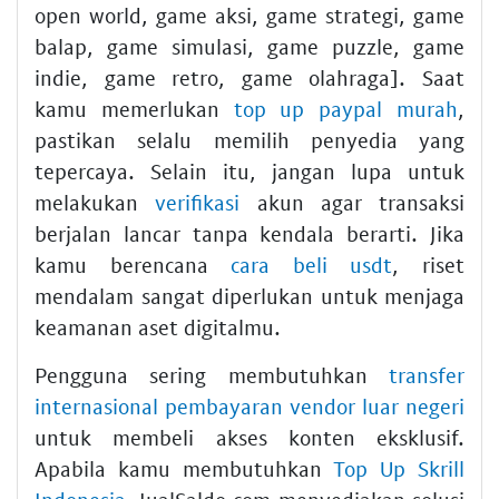
open world, game aksi, game strategi, game
balap, game simulasi, game puzzle, game
indie, game retro, game olahraga]. Saat
kamu memerlukan
top up paypal murah
,
pastikan selalu memilih penyedia yang
tepercaya. Selain itu, jangan lupa untuk
melakukan
verifikasi
akun agar transaksi
berjalan lancar tanpa kendala berarti. Jika
kamu berencana
cara beli usdt
, riset
mendalam sangat diperlukan untuk menjaga
keamanan aset digitalmu.
Pengguna sering membutuhkan
transfer
internasional pembayaran vendor luar negeri
untuk membeli akses konten eksklusif.
Apabila kamu membutuhkan
Top Up Skrill