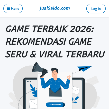
☰ Menu
Log in
GAME TERBAIK 2026:
REKOMENDASI GAME
SERU & VIRAL TERBARU