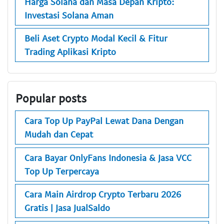
Harga Solana dan Masa Depan Kripto:
Investasi Solana Aman
Beli Aset Crypto Modal Kecil & Fitur
Trading Aplikasi Kripto
Popular posts
Cara Top Up PayPal Lewat Dana Dengan
Mudah dan Cepat
Cara Bayar OnlyFans Indonesia & Jasa VCC
Top Up Terpercaya
Cara Main Airdrop Crypto Terbaru 2026
Gratis | Jasa JualSaldo