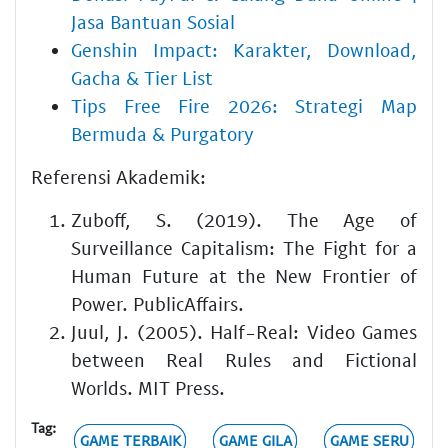
Jasa Bantuan Sosial
Genshin Impact: Karakter, Download,
Gacha & Tier List
Tips Free Fire 2026: Strategi Map
Bermuda & Purgatory
Referensi Akademik:
Zuboff, S. (2019). The Age of
Surveillance Capitalism: The Fight for a
Human Future at the New Frontier of
Power. PublicAffairs.
Juul, J. (2005). Half-Real: Video Games
between Real Rules and Fictional
Worlds. MIT Press.
Tag:
GAME TERBAIK
GAME GILA
GAME SERU