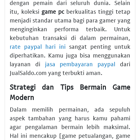
dengan pemain dari seluruh dunia. Selain
itu, koleksi
game pc
berkualitas tinggi tetap
menjadi standar utama bagi para gamer yang
menginginkan performa terbaik. Untuk
kebutuhan transaksi di dalam permainan,
rate paypal hari ini
sangat penting untuk
diperhatikan. Kamu juga bisa menggunakan
layanan di
jasa pembayaran paypal
dari
JualSaldo.com yang terbukti aman.
Strategi dan Tips Bermain Game
Modern
Dalam memilih permainan, ada sepuluh
aspek tambahan yang harus kamu pahami
agar pengalaman bermain lebih maksimal.
Hal ini mencakup [game petualangan, game