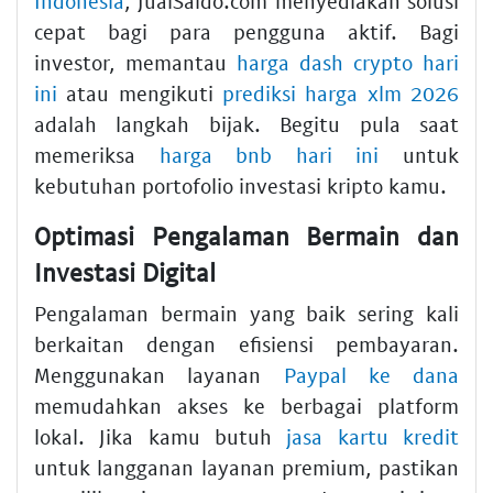
Indonesia
, JualSaldo.com menyediakan solusi
cepat bagi para pengguna aktif. Bagi
investor, memantau
harga dash crypto hari
ini
atau mengikuti
prediksi harga xlm 2026
adalah langkah bijak. Begitu pula saat
memeriksa
harga bnb hari ini
untuk
kebutuhan portofolio investasi kripto kamu.
Optimasi Pengalaman Bermain dan
Investasi Digital
Pengalaman bermain yang baik sering kali
berkaitan dengan efisiensi pembayaran.
Menggunakan layanan
Paypal ke dana
memudahkan akses ke berbagai platform
lokal. Jika kamu butuh
jasa kartu kredit
untuk langganan layanan premium, pastikan