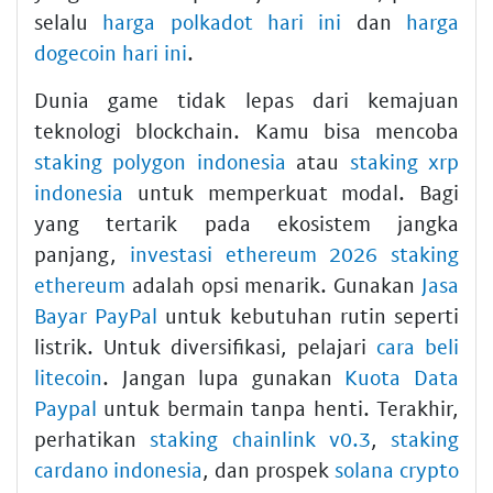
selalu
harga polkadot hari ini
dan
harga
dogecoin hari ini
.
Dunia game tidak lepas dari kemajuan
teknologi blockchain. Kamu bisa mencoba
staking polygon indonesia
atau
staking xrp
indonesia
untuk memperkuat modal. Bagi
yang tertarik pada ekosistem jangka
panjang,
investasi ethereum 2026 staking
ethereum
adalah opsi menarik. Gunakan
Jasa
Bayar PayPal
untuk kebutuhan rutin seperti
listrik. Untuk diversifikasi, pelajari
cara beli
litecoin
. Jangan lupa gunakan
Kuota Data
Paypal
untuk bermain tanpa henti. Terakhir,
perhatikan
staking chainlink v0.3
,
staking
cardano indonesia
, dan prospek
solana crypto