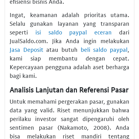
efisiensi bisnis Anda.
Ingat, keamanan adalah prioritas utama.
Selalu gunakan layanan yang transparan
seperti
isi saldo paypal eceran
dari
JualSaldo.com. Jika Anda ingin melakukan
Jasa Deposit
atau butuh
beli saldo paypal
,
kami siap membantu dengan cepat.
Kepercayaan pengguna adalah aset berharga
bagi kami.
Analisis Lanjutan dan Referensi Pasar
Untuk memahami pergerakan pasar, gunakan
data yang valid. Riset menunjukkan bahwa
perilaku investor sangat dipengaruhi oleh
sentimen pasar (Nakamoto, 2008). Anda
bisa melakukan riset mandiri tentang