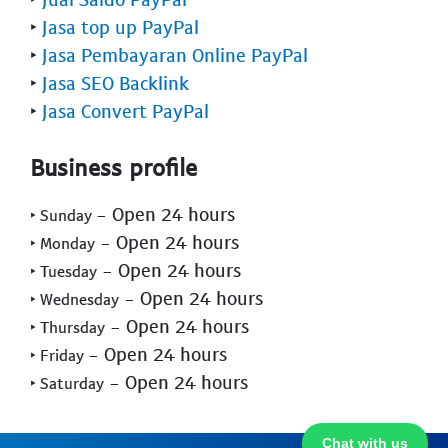
‣
Jasa top up PayPal
‣
Jasa Pembayaran Online PayPal
‣
Jasa SEO Backlink
‣
Jasa Convert PayPal
Business profile
- Open 24 hours
‣ Sunday
- Open 24 hours
‣ Monday
- Open 24 hours
‣ Tuesday
- Open 24 hours
‣ Wednesday
- Open 24 hours
‣ Thursday
- Open 24 hours
‣ Friday
- Open 24 hours
‣ Saturday
Chat with us