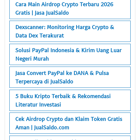
Cara Main Airdrop Crypto Terbaru 2026
Gratis | Jasa JualSaldo
Dexscanner: Monitoring Harga Crypto &
Data Dex Terakurat
Solusi PayPal Indonesia & Kirim Uang Luar
Negeri Murah
Jasa Convert PayPal ke DANA & Pulsa
Terpercaya di JualSaldo
5 Buku Kripto Terbaik & Rekomendasi
Literatur Investasi
Cek Airdrop Crypto dan Klaim Token Gratis
Aman | JualSaldo.com