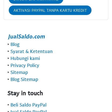
AKTIVASI PAYPAL TANPA KARTU KREDIT
‣
Blog
‣
Syarat & Ketentuan
‣
Hubungi kami
‣
Privacy Policy
‣
Sitemap
‣
Blog Sitemap
Stay in touch
‣
Beli Saldo PayPal
‣
Jual Saldo PayPal