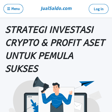
☰ Menu
Log in
STRATEGI INVESTASI
CRYPTO & PROFIT ASET
UNTUK PEMULA
SUKSES