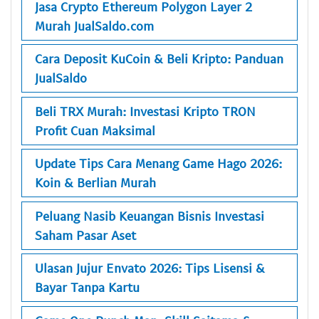
Jasa Crypto Ethereum Polygon Layer 2
Murah JualSaldo.com
Cara Deposit KuCoin & Beli Kripto: Panduan
JualSaldo
Beli TRX Murah: Investasi Kripto TRON
Profit Cuan Maksimal
Update Tips Cara Menang Game Hago 2026:
Koin & Berlian Murah
Peluang Nasib Keuangan Bisnis Investasi
Saham Pasar Aset
Ulasan Jujur Envato 2026: Tips Lisensi &
Bayar Tanpa Kartu