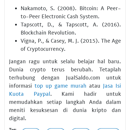
Nakamoto, S. (2008). Bitcoin: A Peer-
to-Peer Electronic Cash System.
Tapscott, D., & Tapscott, A. (2016).
Blockchain Revolution.
Vigna, P., & Casey, M. J. (2015). The Age
of Cryptocurrency.
Jangan ragu untuk selalu belajar hal baru.
Dunia crypto terus berubah. Tetaplah
terhubung dengan JualSaldo.com untuk
informasi
top up game murah
atau
Jasa Isi
Kuota Paypal
. Kami hadir untuk
memudahkan setiap langkah Anda dalam
meniti kesuksesan di dunia kripto dan
digital.
Tag: