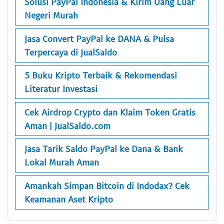
Solusi PayPal Indonesia & Kirim Uang Luar
Negeri Murah
Jasa Convert PayPal ke DANA & Pulsa
Terpercaya di JualSaldo
5 Buku Kripto Terbaik & Rekomendasi
Literatur Investasi
Cek Airdrop Crypto dan Klaim Token Gratis
Aman | JualSaldo.com
Jasa Tarik Saldo PayPal ke Dana & Bank
Lokal Murah Aman
Amankah Simpan Bitcoin di Indodax? Cek
Keamanan Aset Kripto