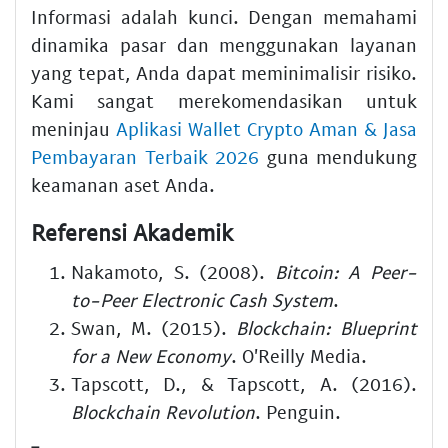
Informasi adalah kunci. Dengan memahami
dinamika pasar dan menggunakan layanan
yang tepat, Anda dapat meminimalisir risiko.
Kami sangat merekomendasikan untuk
meninjau
Aplikasi Wallet Crypto Aman & Jasa
Pembayaran Terbaik 2026
guna mendukung
keamanan aset Anda.
Referensi Akademik
Nakamoto, S. (2008).
Bitcoin: A Peer-
to-Peer Electronic Cash System
.
Swan, M. (2015).
Blockchain: Blueprint
for a New Economy
. O'Reilly Media.
Tapscott, D., & Tapscott, A. (2016).
Blockchain Revolution
. Penguin.