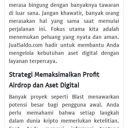
merasa bingung dengan banyaknya tawaran
di luar sana. Jangan khawatir, banyak orang
merasakan hal yang sama saat memulai
perjalanan ini. Fokus utama kita adalah
menemukan peluang yang nyata dan aman.
JualSaldo.com hadir untuk membantu Anda
mengelola kebutuhan aset digital dengan
layanan terpercaya.
Strategi Memaksimalkan Profit
Airdrop dan Aset Digital
Banyak proyek seperti Blast menawarkan
potensi besar bagi pengguna awal. Anda
perlu memahami bahwa setiap langkah
dalam dunia kripto memerlukan ketelitian.