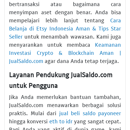
bertransaksi atau bagaimana cara
menyimpan aset dengan benar. Anda bisa
mempelajari lebih lanjut tentang
Cara
Belanja di Etsy Indonesia Aman & Tips Star
Seller
untuk menambah wawasan. Kami juga
menyarankan untuk membaca
Keamanan
Investasi Crypto & Blockchain Aman |
JualSaldo.com
agar dana Anda tetap terjaga.
Layanan Pendukung JualSaldo.com
untuk Pengguna
Jika Anda memerlukan bantuan tambahan,
JualSaldo.com menawarkan berbagai solusi
praktis. Mulai dari
jual beli saldo payoneer
hingga konversi
eth to idr
yang sangat cepat.
Bagi Anda yang aktif di dunia game, kami