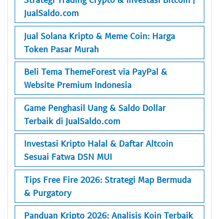
JualSaldo.com
Jual Solana Kripto & Meme Coin: Harga
Token Pasar Murah
Beli Tema ThemeForest via PayPal &
Website Premium Indonesia
Game Penghasil Uang & Saldo Dollar
Terbaik di JualSaldo.com
Investasi Kripto Halal & Daftar Altcoin
Sesuai Fatwa DSN MUI
Tips Free Fire 2026: Strategi Map Bermuda
& Purgatory
Panduan Kripto 2026: Analisis Koin Terbaik