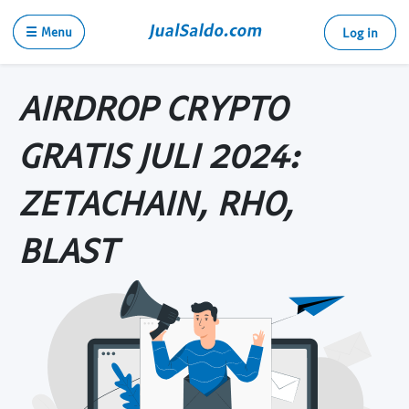
☰ Menu
Log in
AIRDROP CRYPTO
GRATIS JULI 2024:
ZETACHAIN, RHO,
BLAST