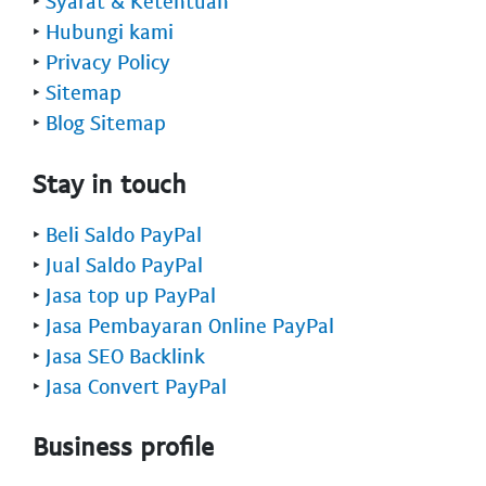
‣
Syarat & Ketentuan
‣
Hubungi kami
‣
Privacy Policy
‣
Sitemap
‣
Blog Sitemap
Stay in touch
‣
Beli Saldo PayPal
‣
Jual Saldo PayPal
‣
Jasa top up PayPal
‣
Jasa Pembayaran Online PayPal
‣
Jasa SEO Backlink
‣
Jasa Convert PayPal
Business profile