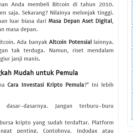
man Anda membeli Bitcoin di tahun 2010.
n saja. Sekarang? Nilainya melonjak tinggi.
an luar biasa dari
Masa Depan Aset Digital
,
nan masa depan.
Bitcoin. Ada banyak
Altcoin Potensial
lainnya.
gan tak terduga. Namun, riset mendalam
iur janji manis.
ngkah Mudah untuk Pemula
ana
Cara Investasi Kripto Pemula
?" Ini lebih
 dasar-dasarnya. Jangan terburu-buru
bursa kripto yang sudah terdaftar.
Platform
gat penting. Contohnya, Indodax atau