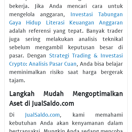
bekerja. Jika Anda mencari cara untuk
mengelola anggaran,
Investasi Tabungan
Gaya Hidup Literasi Keuangan Anggaran
adalah referensi yang tepat. Banyak trader
juga sering melakukan analisis teknikal
sebelum mengambil keputusan besar di
pasar. Dengan
Strategi Trading & Investasi
Crypto: Analisis Pasar Cuan
, Anda bisa belajar
meminimalkan risiko saat harga bergerak
tajam.
Langkah Mudah Mengoptimalkan
Aset di JualSaldo.com
Di
JualSaldo.com
, kami memahami
kebutuhan Anda akan kenyamanan dalam
bertransaksi. Mungkin Anda sedang mencoba