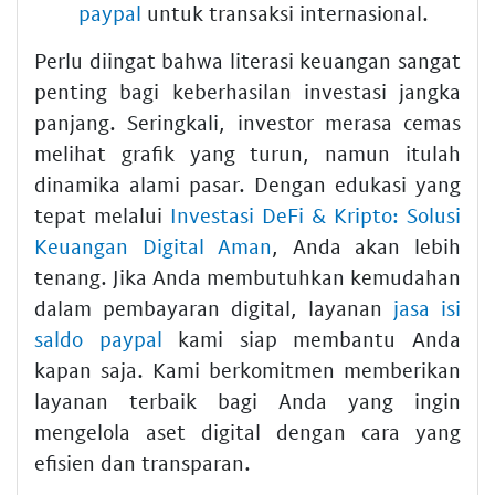
paypal
untuk transaksi internasional.
Perlu diingat bahwa literasi keuangan sangat
penting bagi keberhasilan investasi jangka
panjang. Seringkali, investor merasa cemas
melihat grafik yang turun, namun itulah
dinamika alami pasar. Dengan edukasi yang
tepat melalui
Investasi DeFi & Kripto: Solusi
Keuangan Digital Aman
, Anda akan lebih
tenang. Jika Anda membutuhkan kemudahan
dalam pembayaran digital, layanan
jasa isi
saldo paypal
kami siap membantu Anda
kapan saja. Kami berkomitmen memberikan
layanan terbaik bagi Anda yang ingin
mengelola aset digital dengan cara yang
efisien dan transparan.