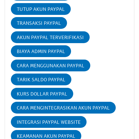
TUTUP AKUN PAYPAL
TRANSAKSI PAYPAL
AKUN PAYPAL TERVERIFIKASI
BIAYA ADMIN PAYPAL
CARA MENGGUNAKAN PAYPAL
TARIK SALDO PAYPAL
KURS DOLLAR PAYPAL
CARA MENGINTEGRASIKAN AKUN PAYPAL
INTEGRASI PAYPAL WEBSITE
KEAMANAN AKUN PAYPAL