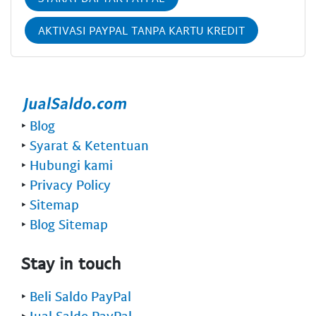
AKTIVASI PAYPAL TANPA KARTU KREDIT
‣
Blog
‣
Syarat & Ketentuan
‣
Hubungi kami
‣
Privacy Policy
‣
Sitemap
‣
Blog Sitemap
Stay in touch
‣
Beli Saldo PayPal
‣
Jual Saldo PayPal