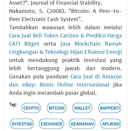
Asset?". Journal of Financial Stability.
Nakamoto, S. (2008). "Bitcoin: A Peer-to-
Peer Electronic Cash System".
Tambahkan wawasan lebih dalam melalui
Cara Jual Beli Token Catizen & Prediksi Harga
CATI Bitget
serta
Jasa Blockchain Ramah
Lingkungan & Teknologi Hijau Efisiensi Energi
untuk mendukung praktik investasi yang
lebih bertanggung jawab dan modern.
Gunakan pula panduan
Cara Jual di Amazon
dan eBay: Bisnis Online Internasional
jika
Anda ingin merambah pasar global.
Tag:
CRYPTO
BITCOIN
WALLET
BAPPEBTI
INVESTASI
EXCHANGE
KEAMANAN
APLIKASI