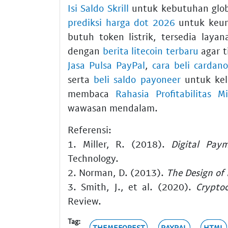
Isi Saldo Skrill
untuk kebutuhan glob
prediksi harga dot 2026
untuk keunt
butuh token listrik, tersedia laya
dengan
berita litecoin terbaru
agar t
Jasa Pulsa PayPal
,
cara beli cardano
serta
beli saldo payoneer
untuk kel
membaca
Rahasia Profitabilitas 
wawasan mendalam.
Referensi:
1. Miller, R. (2018).
Digital Pay
Technology.
2. Norman, D. (2013).
The Design of
3. Smith, J., et al. (2020).
Cryptoc
Review.
Tag:
THEMEFOREST
PAYPAL
HTML