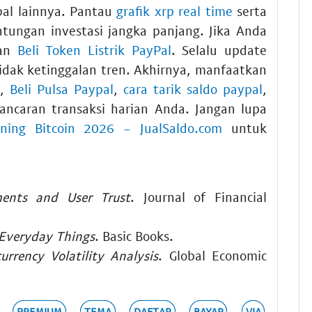
al lainnya. Pantau
grafik xrp real time
serta
ungan investasi jangka panjang. Jika Anda
nan
Beli Token Listrik PayPal
. Selalu update
idak ketinggalan tren. Akhirnya, manfaatkan
,
Beli Pulsa Paypal
,
cara tarik saldo paypal
,
ancaran transaksi harian Anda. Jangan lupa
Mining Bitcoin 2026 - JualSaldo.com
untuk
ments and User Trust
. Journal of Financial
 Everyday Things
. Basic Books.
urrency Volatility Analysis
. Global Economic
PREMIUM
TEMA
DAFTAR
BAYAR
VIA