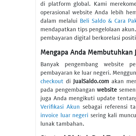
di platform global. Kami merekom
operasional website Anda lebih hem
dalam melalui
Beli Saldo & Cara Pa
mendapatkan tips pengelolaan akun. M
pembayaran digital berkorelasi posit
Mengapa Anda Membutuhkan Ja
Banyak pengembang website pe
pembayaran ke luar negeri. Menggu
checkout
di
JualSaldo.com
akan meng
pada pengembangan
website
sement
juga Anda mengikuti update tenta
Verifikasi Akun
sebagai referensi t
invoice luar negeri
sering kali munc
lunak tambahan.