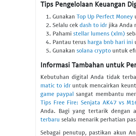
Tips Pengelolaan Keuangan Dig
Gunakan
Top Up Perfect Money
u
Selalu cek
dash to idr
jika Anda m
Pahami
stellar lumens (xlm)
seba
Pantau terus
harga bnb hari ini
u
Gunakan
solana crypto
untuk efis
Informasi Tambahan untuk Pe
Kebutuhan digital Anda tidak terb
matic to idr
untuk mencairkan keunt
game paypal
sangat membantu mengi
Tips Free Fire: Senjata AK47 vs M
Anda. Bagi yang tertarik dengan a
terbaru
selalu menarik perhatian pas
Sebagai penutup, pastikan akun An