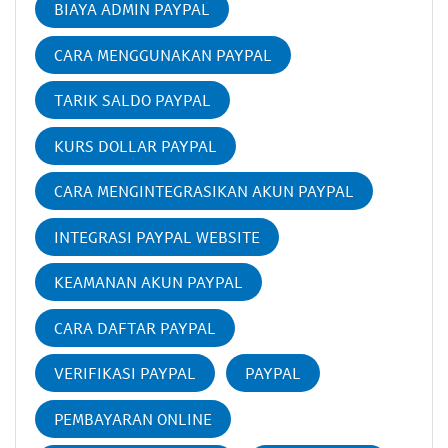
BIAYA ADMIN PAYPAL
CARA MENGGUNAKAN PAYPAL
TARIK SALDO PAYPAL
KURS DOLLAR PAYPAL
CARA MENGINTEGRASIKAN AKUN PAYPAL
INTEGRASI PAYPAL WEBSITE
KEAMANAN AKUN PAYPAL
CARA DAFTAR PAYPAL
VERIFIKASI PAYPAL
PAYPAL
PEMBAYARAN ONLINE