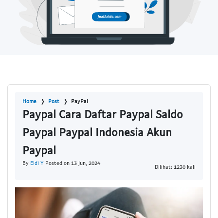
Home
Post
PayPal
Paypal Cara Daftar Paypal Saldo
Paypal Paypal Indonesia Akun
Paypal
By
Eldi Y
Posted on 13 Jun, 2024
Dilihat: 1230 kali