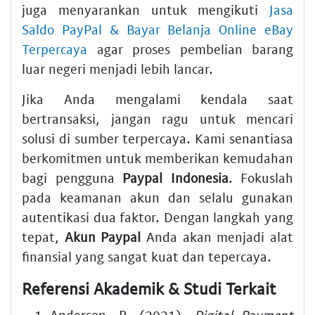
juga menyarankan untuk mengikuti
Jasa
Saldo PayPal & Bayar Belanja Online eBay
Terpercaya
agar proses pembelian barang
luar negeri menjadi lebih lancar.
Jika Anda mengalami kendala saat
bertransaksi, jangan ragu untuk mencari
solusi di sumber terpercaya. Kami senantiasa
berkomitmen untuk memberikan kemudahan
bagi pengguna
Paypal Indonesia
. Fokuslah
pada keamanan akun dan selalu gunakan
autentikasi dua faktor. Dengan langkah yang
tepat,
Akun Paypal
Anda akan menjadi alat
finansial yang sangat kuat dan tepercaya.
Referensi Akademik & Studi Terkait
Anderson, R. (2021).
Digital Payment