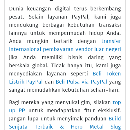
Dunia keuangan digital terus berkembang
pesat. Selain layanan PayPal, kami juga
mendukung berbagai kebutuhan transaksi
lainnya untuk mempermudah hidup Anda.
Anda mungkin tertarik dengan
transfer
internasional pembayaran vendor luar negeri
jika Anda memiliki bisnis daring yang
berskala global. Tidak hanya itu, kami juga
menyediakan layanan seperti
Beli Token
Listrik PayPal
dan
Beli Pulsa via PayPal
yang
sangat memudahkan kebutuhan sehari-hari.
Bagi mereka yang menyukai gim, silakan
top
up PP
untuk mendapatkan fitur eksklusif.
Jangan lupa untuk menyimak panduan
Build
Senjata Terbaik & Hero Metal Slug