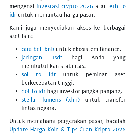
mengenai
investasi crypto 2026
atau
eth to
idr
untuk memantau harga pasar.
Kami juga menyediakan akses ke berbagai
aset lain:
cara beli bnb
untuk ekosistem Binance.
jaringan usdt
bagi Anda yang
membutuhkan stabilitas.
sol to idr
untuk peminat aset
berkecepatan tinggi.
dot to idr
bagi investor jangka panjang.
stellar lumens (xlm)
untuk transfer
lintas negara.
Untuk memahami pergerakan pasar, bacalah
Update Harga Koin & Tips Cuan Kripto 2026