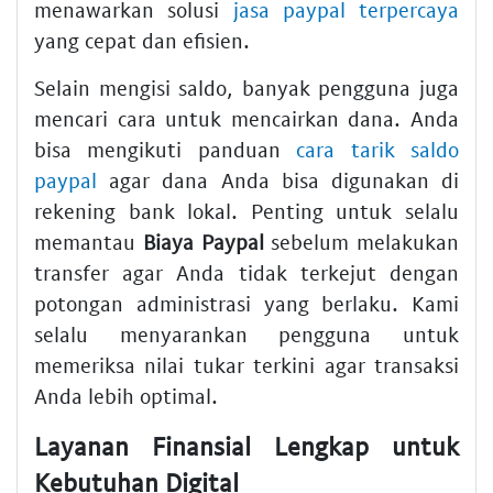
menawarkan solusi
jasa paypal terpercaya
yang cepat dan efisien.
Selain mengisi saldo, banyak pengguna juga
mencari cara untuk mencairkan dana. Anda
bisa mengikuti panduan
cara tarik saldo
paypal
agar dana Anda bisa digunakan di
rekening bank lokal. Penting untuk selalu
memantau
Biaya Paypal
sebelum melakukan
transfer agar Anda tidak terkejut dengan
potongan administrasi yang berlaku. Kami
selalu menyarankan pengguna untuk
memeriksa nilai tukar terkini agar transaksi
Anda lebih optimal.
Layanan Finansial Lengkap untuk
Kebutuhan Digital