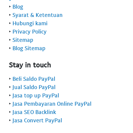
‣
Blog
‣
Syarat & Ketentuan
‣
Hubungi kami
‣
Privacy Policy
‣
Sitemap
‣
Blog Sitemap
Stay in touch
‣
Beli Saldo PayPal
‣
Jual Saldo PayPal
‣
Jasa top up PayPal
‣
Jasa Pembayaran Online PayPal
‣
Jasa SEO Backlink
‣
Jasa Convert PayPal