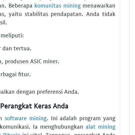
kan. Beberapa
komunitas mining
menawarkan
as, yaitu stabilitas pendapatan. Anda tidak
il.
meliputi:
 dan tertua.
n, produsen ASIC miner.
bagai fitur.
aikan dengan preferensi Anda.
k Perangkat Keras Anda
uh
software mining
. Ini adalah program yang
komunikasi. Ia menghubungkan
alat mining
g Bitcoin
ini vital. Tanpanya, perangkat Anda