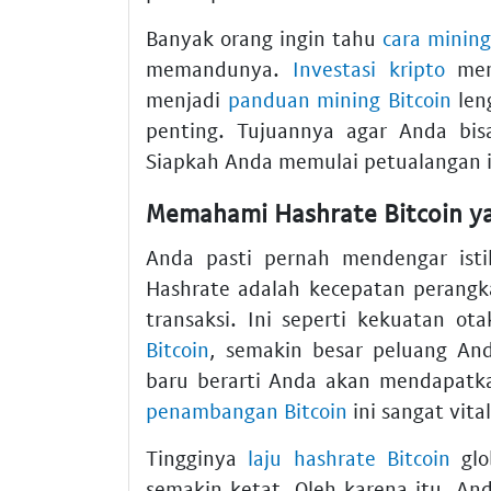
Banyak orang ingin tahu
cara mining
memandunya.
Investasi kripto
mem
menjadi
panduan mining Bitcoin
len
penting. Tujuannya agar Anda bi
Siapkah Anda memulai petualangan i
Memahami Hashrate Bitcoin y
Anda pasti pernah mendengar ist
Hashrate adalah kecepatan perang
transaksi. Ini seperti kekuatan o
Bitcoin
, semakin besar peluang A
baru berarti Anda akan mendapatka
penambangan Bitcoin
ini sangat vital
Tingginya
laju hashrate Bitcoin
glo
semakin ketat. Oleh karena itu, A