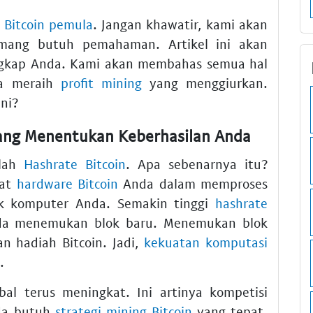
 Bitcoin pemula
. Jangan khawatir, kami akan
ang butuh pemahaman. Artikel ini akan
gkap Anda. Kami akan membahas semua hal
sa meraih
profit mining
yang menggiurkan.
ni?
ang Menentukan Keberhasilan Anda
ilah
Hashrate Bitcoin
. Apa sebenarnya itu?
kat
hardware Bitcoin
Anda dalam memproses
tak komputer Anda. Semakin tinggi
hashrate
nda menemukan blok baru. Menemukan blok
n hadiah Bitcoin. Jadi,
kekuatan komputasi
.
bal terus meningkat. Ini artinya kompetisi
nda butuh
strategi mining Bitcoin
yang tepat.