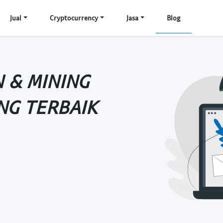
Jual
Cryptocurrency
Jasa
Blog
 & MINING
ING TERBAIK