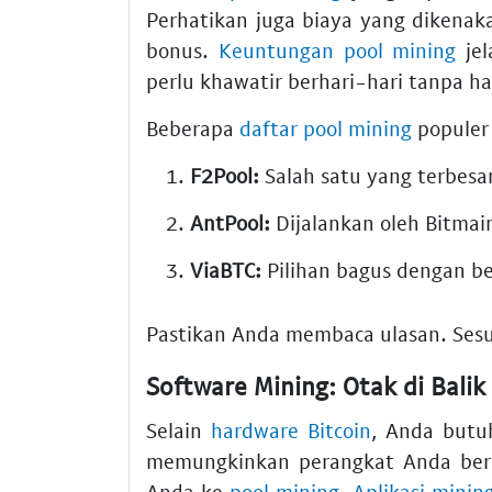
Perhatikan juga biaya yang dikena
bonus.
Keuntungan pool mining
jel
perlu khawatir berhari-hari tanpa has
Beberapa
daftar pool mining
populer 
F2Pool:
Salah satu yang terbesar
AntPool:
Dijalankan oleh Bitmai
ViaBTC:
Pilihan bagus dengan ber
Pastikan Anda membaca ulasan. Sesu
Software Mining: Otak di Bali
Selain
hardware Bitcoin
, Anda but
memungkinkan perangkat Anda ber
Anda ke
pool mining
.
Aplikasi minin