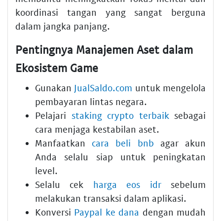
koordinasi tangan yang sangat berguna
dalam jangka panjang.
Pentingnya Manajemen Aset dalam
Ekosistem Game
Gunakan
JualSaldo.com
untuk mengelola
pembayaran lintas negara.
Pelajari
staking crypto terbaik
sebagai
cara menjaga kestabilan aset.
Manfaatkan
cara beli bnb
agar akun
Anda selalu siap untuk peningkatan
level.
Selalu cek
harga eos idr
sebelum
melakukan transaksi dalam aplikasi.
Konversi
Paypal ke dana
dengan mudah