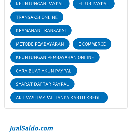
KEUNTUNGAN PAYPAL
FITUR PAYPAL
TRANSAKSI ONLINE
KEAMANAN TRANSAKSI
METODE PEMBAYARAN
E COMMERCE
KEUNTUNGAN PEMBAYARAN ONLINE
CARA BUAT AKUN PAYPAL
SYARAT DAFTAR PAYPAL
AKTIVASI PAYPAL TANPA KARTU KREDIT