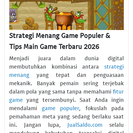
Strategi Menang Game Populer &
Tips Main Game Terbaru 2026
Menjadi juara dalam dunia digital
membutuhkan kombinasi antara
strategi
menang
yang tepat dan penguasaan
mekanik. Banyak pemain sering terjebak
dalam pola yang sama tanpa memahami
fitur
game
yang tersembunyi. Saat Anda ingin
mendalami
game populer
, fokuslah pada
pemahaman meta yang sedang berlaku saat
ini. Jangan lupa,
JualSaldo.com
selalu
mendukung kebutuhan transaksi digital