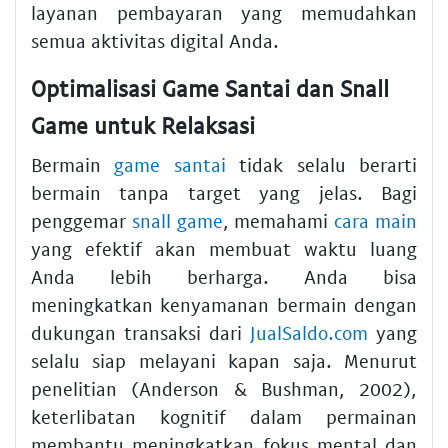
layanan pembayaran yang memudahkan
semua aktivitas digital Anda.
Optimalisasi Game Santai dan Snall
Game untuk Relaksasi
Bermain
game santai
tidak selalu berarti
bermain tanpa target yang jelas. Bagi
penggemar
snall game
, memahami
cara main
yang efektif akan membuat waktu luang
Anda lebih berharga. Anda bisa
meningkatkan kenyamanan bermain dengan
dukungan transaksi dari
JualSaldo.com
yang
selalu siap melayani kapan saja. Menurut
penelitian (Anderson & Bushman, 2002),
keterlibatan kognitif dalam permainan
membantu meningkatkan fokus mental dan