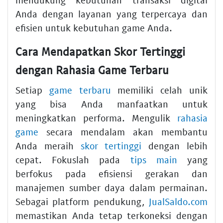
Anda dengan layanan yang terpercaya dan
efisien untuk kebutuhan game Anda.
Cara Mendapatkan Skor Tertinggi
dengan Rahasia Game Terbaru
Setiap
game terbaru
memiliki celah unik
yang bisa Anda manfaatkan untuk
meningkatkan performa. Mengulik
rahasia
game
secara mendalam akan membantu
Anda meraih
skor tertinggi
dengan lebih
cepat. Fokuslah pada
tips main
yang
berfokus pada efisiensi gerakan dan
manajemen sumber daya dalam permainan.
Sebagai platform pendukung,
JualSaldo.com
memastikan Anda tetap terkoneksi dengan