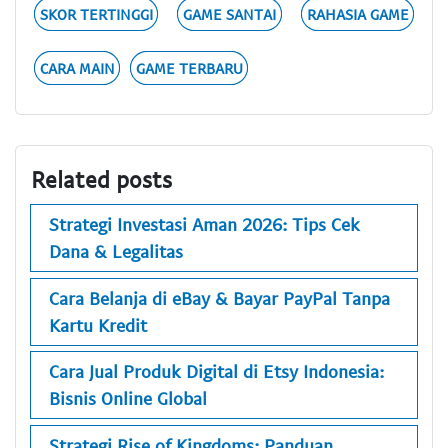
SKOR TERTINGGI
GAME SANTAI
RAHASIA GAME
CARA MAIN
GAME TERBARU
Related posts
Strategi Investasi Aman 2026: Tips Cek
Dana & Legalitas
Cara Belanja di eBay & Bayar PayPal Tanpa
Kartu Kredit
Cara Jual Produk Digital di Etsy Indonesia:
Bisnis Online Global
Strategi Rise of Kingdoms: Panduan