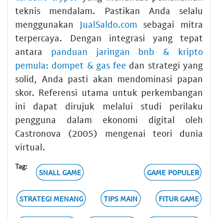
teknis mendalam. Pastikan Anda selalu
menggunakan
JualSaldo.com
sebagai mitra
terpercaya. Dengan integrasi yang tepat
antara
panduan jaringan bnb & kripto
pemula: dompet & gas fee
dan strategi yang
solid, Anda pasti akan mendominasi papan
skor. Referensi utama untuk perkembangan
ini dapat dirujuk melalui studi perilaku
pengguna dalam ekonomi digital oleh
Castronova (2005) mengenai teori dunia
virtual.
Tag:
SNALL GAME
GAME POPULER
STRATEGI MENANG
TIPS MAIN
FITUR GAME