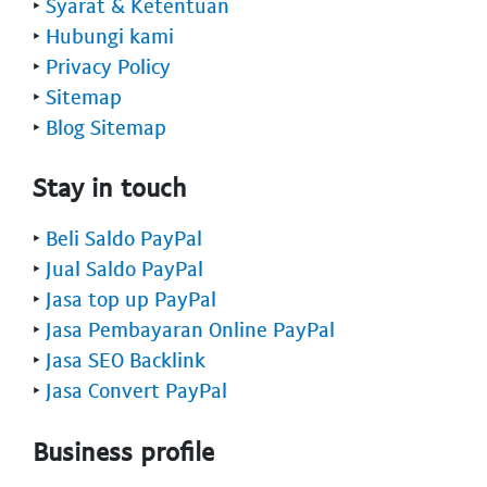
‣
Syarat & Ketentuan
‣
Hubungi kami
‣
Privacy Policy
‣
Sitemap
‣
Blog Sitemap
Stay in touch
‣
Beli Saldo PayPal
‣
Jual Saldo PayPal
‣
Jasa top up PayPal
‣
Jasa Pembayaran Online PayPal
‣
Jasa SEO Backlink
‣
Jasa Convert PayPal
Business profile