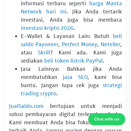
informasi terbaru seperti
harga Manta
Network hari ini
. Jika Anda tertarik
investasi, Anda juga bisa membaca
investasi kripto 2026
.
E-Wallet & Layanan Lain:
Butuh
beli
saldo Payoneer
,
Perfect Money
,
Neteller
,
atau
Skrill
? Kami ada. Kami juga
sediakan
beli token listrik PayPal
.
Jasa Lainnya:
Bahkan jika Anda
membutuhkan
jasa SEO
, kami bisa
bantu. Jangan lupa cek juga
strategi
trading crypto
.
JualSaldo.com
bertujuan untuk menjadi
solusi pembayaran digital terlengkap Anda.
Chat with us
Kami membuat Anda bisa fokus pada karya
terbaik Anda. Jangan pusing dengan urusan