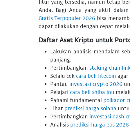
fitur yang tersedia, namun tetap be
Anda. Bagi Anda yang aktif dala
Gratis Terpopuler 2026
bisa menambah
dapat dilakukan dengan cepat melalu
Daftar Aset Kripto untuk Port
Lakukan analisis mendalam s
panjang.
Pertimbangkan
staking chainlin
Selalu cek
cara beli litecoin
agar 
Pantau
investasi crypto 2026
un
Pelajari
cara beli shiba inu
melalu
Pahami fundamental
polkadot c
Lihat
prediksi harga solana
untu
Pertimbangkan
investasi dash c
Analisis
prediksi harga eos 2026