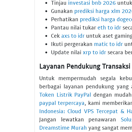
Tinjau
investasi bnb 2026
untuk 
Gunakan
prediksi harga xlm 20
Perhatikan
prediksi harga doge
Pantau nilai tukar
eth to idr
seca
Cek
axs to idr
untuk aset gaming
Ikuti pergerakan
matic to idr
unt
Update nilai
xrp to idr
secara ber
Layanan Pendukung Transaksi 
Untuk mempermudah segala kebutu
berbagai layanan pendukung yang
Token Listrik PayPal
dengan mudah 
paypal terpercaya
, kami memberikan
Indonesia: Cloud VPS Tercepat & H
Jangan lewatkan penawaran
Sol
Dreamstime Murah
yang sangat memb