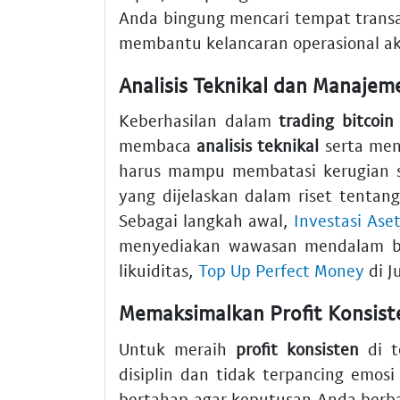
Anda bingung mencari tempat trans
membantu kelancaran operasional a
Analisis Teknikal dan Manajem
Keberhasilan dalam
trading bitcoin
membaca
analisis teknikal
serta me
harus mampu membatasi kerugian sa
yang dijelaskan dalam riset tentang v
Sebagai langkah awal,
Investasi Ase
menyediakan wawasan mendalam ba
likuiditas,
Top Up Perfect Money
di J
Memaksimalkan Profit Konsist
Untuk meraih
profit konsisten
di t
disiplin dan tidak terpancing emos
bertahap agar keputusan Anda berbas