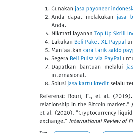
Gunakan
jasa payoneer indonesi
Anda dapat melakukan
jasa b
Anda.
Nikmati layanan
Top Up Skrill I
Lakukan
Beli Paket XL Paypal
un
Manfaatkan
cara tarik saldo pay
Segera
Beli Pulsa via PayPal
untu
Dapatkan bantuan melalui
ja
internasional.
Solusi
jasa kartu kredit
selalu te
Referensi: Bouri, E., et al. (2019)
relationship in the Bitcoin market."
et al. (2020). "Cryptocurrency liquid
exchange."
International Review of F
Tag: