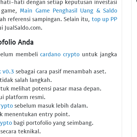
rhati-hati dengan setiap keputusan investasi
m game,
Main Game Penghasil Uang & Saldo
 referensi sampingan. Selain itu,
top up PP
i JualSaldo.com.
ofolio Anda
ebelum membeli
cardano crypto
untuk jangka
k v0.3
sebagai cara pasif menambah aset.
tidak salah langkah.
tuk melihat potensi pasar masa depan.
i platform resmi.
rypto
sebelum masuk lebih dalam.
k menentukan entry point.
rypto
bagi portofolio yang seimbang.
secara teknikal.