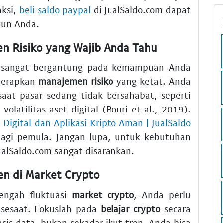
aksi,
beli saldo paypal
di JualSaldo.com dapat
kun Anda.
en Risiko yang Wajib Anda Tahu
sangat bergantung pada kemampuan Anda
nerapkan
manajemen risiko
yang ketat. Anda
at pasar sedang tidak bersahabat, seperti
olatilitas aset digital (Bouri et al., 2019).
t Digital dan Aplikasi Kripto Aman | JualSaldo
gi pemula. Jangan lupa, untuk kebutuhan
ualSaldo.com sangat disarankan.
en di Market Crypto
engah fluktuasi
market crypto
, Anda perlu
i sesaat. Fokuslah pada
belajar crypto
secara
is data, bukan sekadar ikut tren. Anda bisa