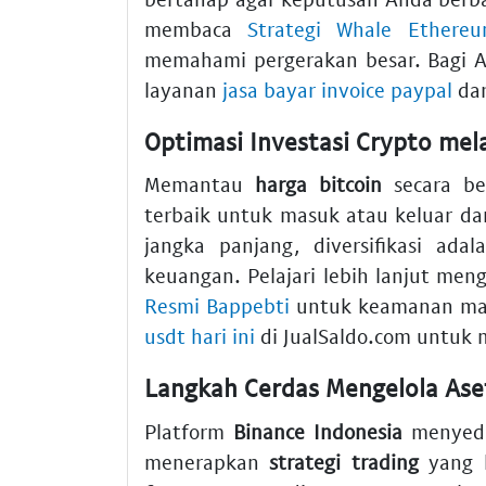
membaca
Strategi Whale Ethereu
memahami pergerakan besar. Bagi A
layanan
jasa bayar invoice paypal
dar
Optimasi Investasi Crypto mela
Memantau
harga bitcoin
secara be
terbaik untuk masuk atau keluar dar
jangka panjang, diversifikasi ada
keuangan. Pelajari lebih lanjut men
Resmi Bappebti
untuk keamanan mak
usdt hari ini
di JualSaldo.com untuk m
Langkah Cerdas Mengelola Aset
Platform
Binance Indonesia
menyedi
menerapkan
strategi trading
yang l