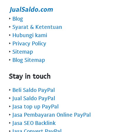
‣
Blog
‣
Syarat & Ketentuan
‣
Hubungi kami
‣
Privacy Policy
‣
Sitemap
‣
Blog Sitemap
Stay in touch
‣
Beli Saldo PayPal
‣
Jual Saldo PayPal
‣
Jasa top up PayPal
‣
Jasa Pembayaran Online PayPal
‣
Jasa SEO Backlink
‣
Jasa Convert PayPal