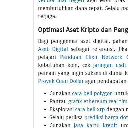
membutuhkan dana cepat. Selalu pa
terjaga.
Optimasi Aset Kripto dan Pen
Bagi penggemar aset digital, paha
Aset Digital
sebagai referensi. Jik
pelajari
Panduan Elixir Network C
kebutuhan koin, cek
jaringan usdt
pemain yang ingin sukses di dunia k
Proyek Cuan Dollar
agar pendapatan
Gunakan
cara beli polygon
untuk 
Pantau
grafik ethereum real tim
Eksplorasi
cara beli xrp
dengan m
Selalu periksa
prediksi harga do
Gunakan
jasa kartu kredit
unt