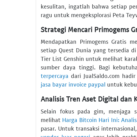
kesulitan, ingatlah bahwa setiap p
ragu untuk mengeksplorasi Peta Te
Strategi Mencari Primogems Gr
Mendapatkan Primogems Gratis me
setiap Quest Dunia yang tersedia d
Tier List Genshin untuk melihat kar
sumber daya tinggi. Bagi kebutuh
terpercaya
dari JualSaldo.com hadi
jasa bayar invoice paypal
untuk kebut
Analisis Tren Aset Digital dan
Selain fokus pada gim, menjaga st
melihat
Harga Bitcoin Hari Ini: Anali
pasar. Untuk transaksi internasiona
vendor luar negeri
agar lebih prakt