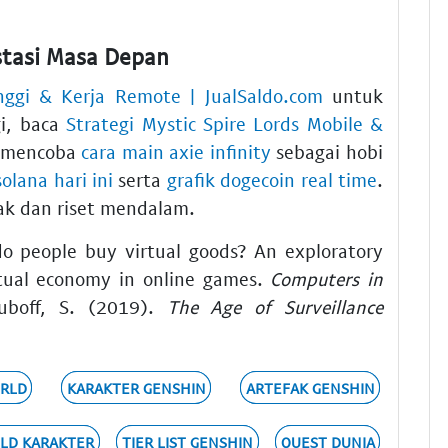
stasi Masa Depan
inggi & Kerja Remote | JualSaldo.com
untuk
gi, baca
Strategi Mystic Spire Lords Mobile &
a mencoba
cara main axie infinity
sebagai hobi
olana hari ini
serta
grafik dogecoin real time
.
jak dan riset mendalam.
do people buy virtual goods? An exploratory
rtual economy in online games.
Computers in
uboff, S. (2019).
The Age of Surveillance
RLD
KARAKTER GENSHIN
ARTEFAK GENSHIN
ILD KARAKTER
TIER LIST GENSHIN
QUEST DUNIA