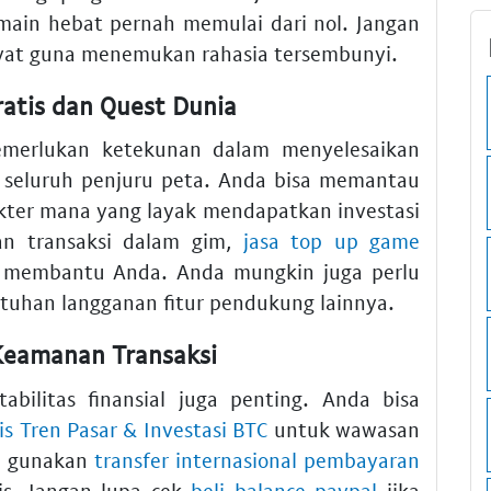
emain hebat pernah memulai dari nol. Jangan
yvat guna menemukan rahasia tersembunyi.
atis dan Quest Dunia
merlukan ketekunan dalam menyelesaikan
i seluruh penjuru peta. Anda bisa memantau
akter mana yang layak mendapatkan investasi
an transaksi dalam gim,
jasa top up game
r membantu Anda. Anda mungkin juga perlu
uhan langganan fitur pendukung lainnya.
 Keamanan Transaksi
abilitas finansial juga penting. Anda bisa
sis Tren Pasar & Investasi BTC
untuk wawasan
l, gunakan
transfer internasional pembayaran
is. Jangan lupa cek
beli balance paypal
jika