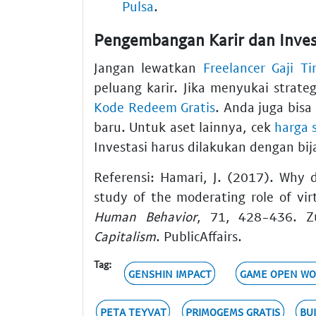
Pulsa
.
Pengembangan Karir dan Inve
Jangan lewatkan
Freelancer Gaji T
peluang karir. Jika menyukai strate
Kode Redeem Gratis
. Anda juga bis
baru. Untuk aset lainnya, cek
harga s
Investasi harus dilakukan dengan bi
Referensi: Hamari, J. (2017). Why 
study of the moderating role of vi
Human Behavior
, 71, 428-436. Z
Capitalism
. PublicAffairs.
Tag:
GENSHIN IMPACT
GAME OPEN WO
PETA TEYVAT
PRIMOGEMS GRATIS
BU