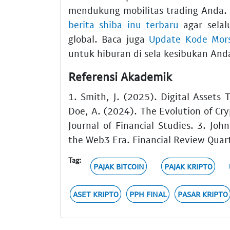
mendukung mobilitas trading Anda.
berita shiba inu terbaru
agar selal
global. Baca juga
Update Kode Mors
untuk hiburan di sela kesibukan And
Referensi Akademik
1. Smith, J. (2025). Digital Assets
Doe, A. (2024). The Evolution of Cr
Journal of Financial Studies. 3. John
the Web3 Era. Financial Review Quart
Tag:
PAJAK BITCOIN
PAJAK KRIPTO
ASET KRIPTO
PPH FINAL
PASAR KRIPTO