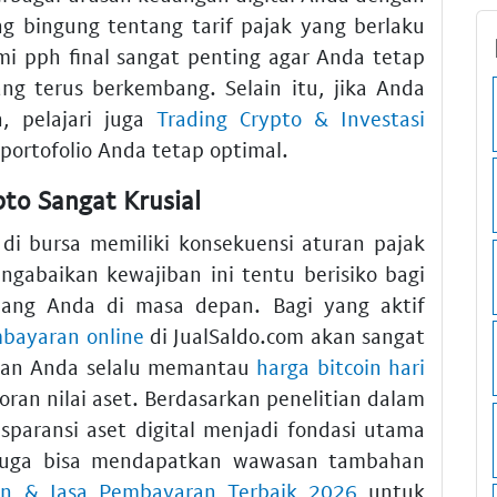
g bingung tentang tarif pajak yang berlaku
mi pph final sangat penting agar Anda tetap
ang terus berkembang. Selain itu, jika Anda
, pelajari juga
Trading Crypto & Investasi
portofolio Anda tetap optimal.
to Sangat Krusial
 di bursa memiliki konsekuensi aturan pajak
engabaikan kewajiban ini tentu berisiko bagi
njang Anda di masa depan. Bagi yang aktif
mbayaran online
di JualSaldo.com akan sangat
kan Anda selalu memantau
harga bitcoin hari
an nilai aset. Berdasarkan penelitian dalam
nsparansi aset digital menjadi fondasi utama
da juga bisa mendapatkan wawasan tambahan
man & Jasa Pembayaran Terbaik 2026
untuk