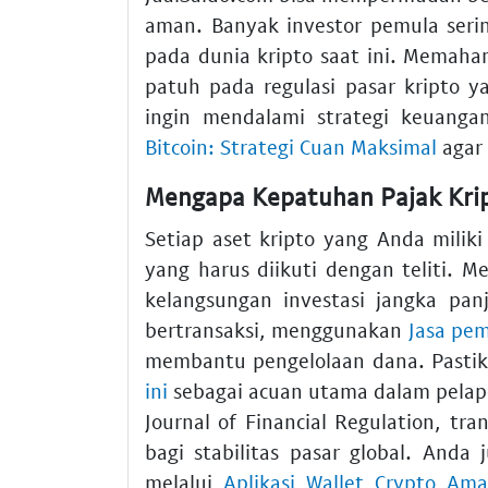
aman. Banyak investor pemula serin
pada dunia kripto saat ini. Memaha
patuh pada regulasi pasar kripto y
ingin mendalami strategi keuangan
Bitcoin: Strategi Cuan Maksimal
agar 
Mengapa Kepatuhan Pajak Krip
Setiap aset kripto yang Anda miliki
yang harus diikuti dengan teliti. M
kelangsungan investasi jangka pa
bertransaksi, menggunakan
Jasa pe
membantu pengelolaan dana. Pasti
ini
sebagai acuan utama dalam pelapor
Journal of Financial Regulation, tra
bagi stabilitas pasar global. An
melalui
Aplikasi Wallet Crypto A