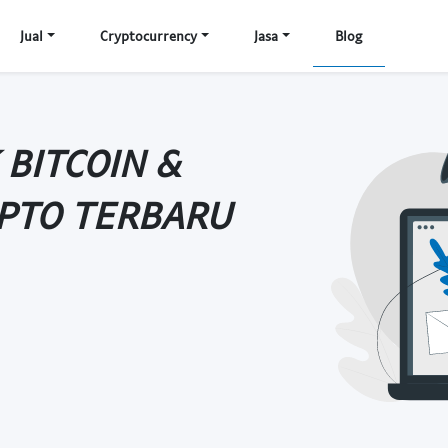
Jual
Cryptocurrency
Jasa
Blog
 BITCOIN &
IPTO TERBARU