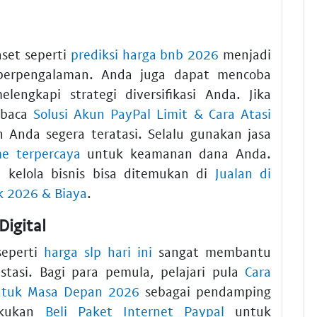
set seperti
prediksi harga bnb 2026
menjadi
berpengalaman. Anda juga dapat mencoba
engkapi strategi diversifikasi Anda. Jika
 baca
Solusi Akun PayPal Limit & Cara Atasi
 Anda segera teratasi. Selalu gunakan jasa
e terpercaya
untuk keamanan dana Anda.
a kelola bisnis bisa ditemukan di
Jualan di
k 2026 & Biaya
.
Digital
seperti
harga slp hari ini
sangat membantu
tasi. Bagi para pemula, pelajari pula
Cara
ntuk Masa Depan 2026
sebagai pendamping
lakukan
Beli Paket Internet Paypal
untuk