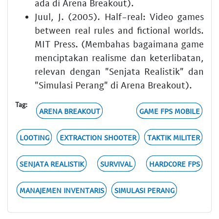
ada di Arena Breakout).
Juul, J. (2005). Half-real: Video games
between real rules and fictional worlds.
MIT Press. (Membahas bagaimana game
menciptakan realisme dan keterlibatan,
relevan dengan "Senjata Realistik" dan
"Simulasi Perang" di Arena Breakout).
Tag:
ARENA BREAKOUT
GAME FPS MOBILE
LOOTING
EXTRACTION SHOOTER
TAKTIK MILITER
SENJATA REALISTIK
SURVIVAL
HARDCORE FPS
MANAJEMEN INVENTARIS
SIMULASI PERANG