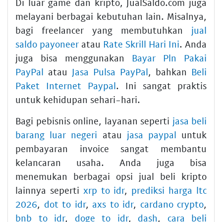
Di luar game dan kripto, JualSaldo.com juga
melayani berbagai kebutuhan lain. Misalnya,
bagi freelancer yang membutuhkan
jual
saldo payoneer
atau
Rate Skrill Hari Ini
. Anda
juga bisa menggunakan
Bayar Pln Pakai
PayPal
atau
Jasa Pulsa PayPal
, bahkan
Beli
Paket Internet Paypal
. Ini sangat praktis
untuk kehidupan sehari-hari.
Bagi pebisnis online, layanan seperti
jasa beli
barang luar negeri
atau
jasa paypal
untuk
pembayaran invoice sangat membantu
kelancaran usaha. Anda juga bisa
menemukan berbagai opsi jual beli kripto
lainnya seperti
xrp to idr
,
prediksi harga ltc
2026
,
dot to idr
,
axs to idr
,
cardano crypto
,
bnb to idr
,
doge to idr
,
dash
,
cara beli