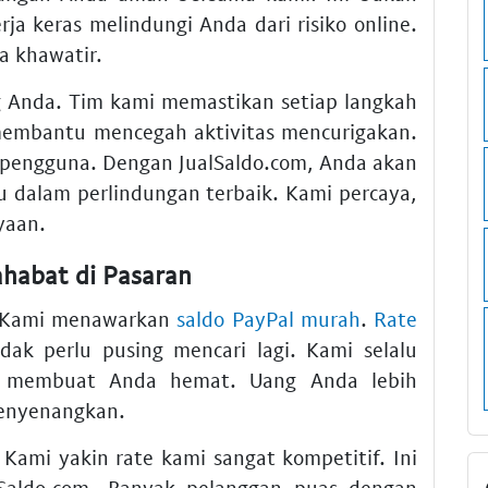
ja keras melindungi Anda dari risiko online.
a khawatir.
 Anda. Tim kami memastikan setiap langkah
 membantu mencegah aktivitas mencurigakan.
 pengguna. Dengan JualSaldo.com, Anda akan
u dalam perlindungan terbaik. Kami percaya,
yaan.
ahabat di Pasaran
s? Kami menawarkan
saldo PayPal murah
.
Rate
dak perlu pusing mencari lagi. Kami selalu
ni membuat Anda hemat. Uang Anda lebih
menyenangkan.
 Kami yakin rate kami sangat kompetitif. Ini
lSaldo.com. Banyak pelanggan puas dengan