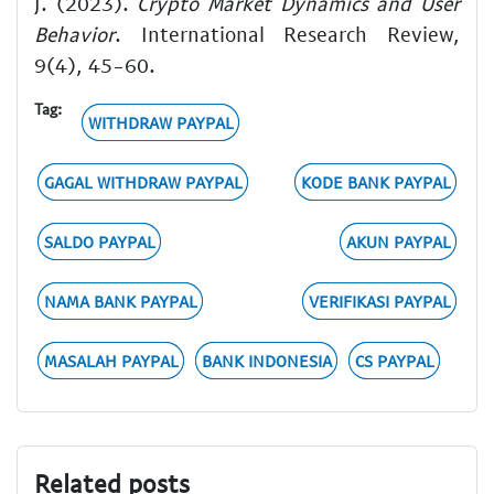
J. (2023).
Crypto Market Dynamics and User
Behavior
. International Research Review,
9(4), 45-60.
Tag:
WITHDRAW PAYPAL
GAGAL WITHDRAW PAYPAL
KODE BANK PAYPAL
SALDO PAYPAL
AKUN PAYPAL
NAMA BANK PAYPAL
VERIFIKASI PAYPAL
MASALAH PAYPAL
BANK INDONESIA
CS PAYPAL
Related posts