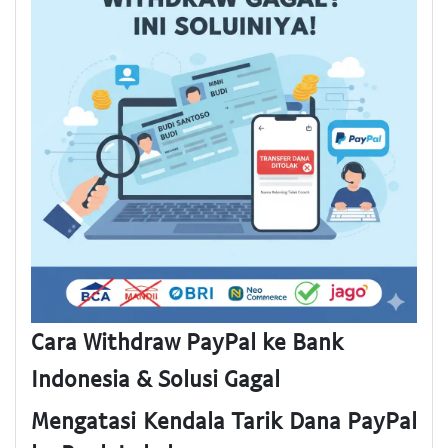
Cara Withdraw PayPal ke Bank
Indonesia & Solusi Gagal
Mengatasi Kendala Tarik Dana PayPal