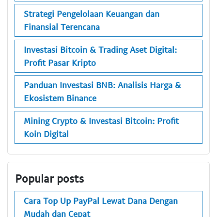
Strategi Pengelolaan Keuangan dan
Finansial Terencana
Investasi Bitcoin & Trading Aset Digital:
Profit Pasar Kripto
Panduan Investasi BNB: Analisis Harga &
Ekosistem Binance
Mining Crypto & Investasi Bitcoin: Profit
Koin Digital
Popular posts
Cara Top Up PayPal Lewat Dana Dengan
Mudah dan Cepat