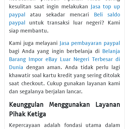
kesulitan saat ingin melakukan
Jasa top up
paypal
atau sekadar mencari
Beli saldo
paypal
untuk transaksi luar negeri? Kami
siap membantu.
Kami juga melayani
Jasa pembayaran paypal
bagi Anda yang ingin berbelanja di
Belanja
Barang Impor eBay Luar Negeri Terbesar di
Dunia
dengan aman. Anda tidak perlu lagi
khawatir soal kartu kredit yang sering ditolak
saat checkout. Cukup gunakan layanan kami
dan segalanya berjalan lancar.
Keunggulan Menggunakan Layanan
Pihak Ketiga
Kepercayaan adalah fondasi utama dalam