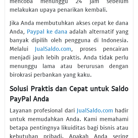
mencoba menunggu 24 jam sebelum
melakukan upaya penarikan kembali.
Jika Anda membutuhkan akses cepat ke dana
Anda,
Paypal ke dana
adalah alternatif yang
banyak dipilih oleh pengguna di Indonesia.
Melalui
JualSaldo.com
, proses pencairan
menjadi jauh lebih praktis. Anda tidak perlu
menunggu lama atau berurusan dengan
birokrasi perbankan yang kaku.
Solusi Praktis dan Cepat untuk Saldo
PayPal Anda
Layanan profesional dari
JualSaldo.com
hadir
untuk memudahkan Anda. Kami memahami
betapa pentingnya likuiditas bagi bisnis atau
kebutuhan pribadi. Apakah Anda sering