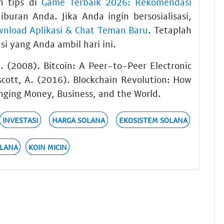
n tips di
Game Terbaik 2026: Rekomendasi
buran Anda. Jika Anda ingin bersosialisasi,
nload Aplikasi & Chat Teman Baru
. Tetaplah
si yang Anda ambil hari ini.
 (2008). Bitcoin: A Peer-to-Peer Electronic
scott, A. (2016). Blockchain Revolution: How
nging Money, Business, and the World.
INVESTASI
HARGA SOLANA
EKOSISTEM SOLANA
OLANA
KOIN MICIN