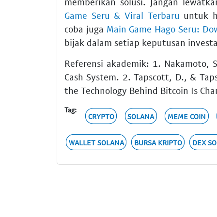
memberikan solusi. Jangan lewatka
Game Seru & Viral Terbaru
untuk hi
coba juga
Main Game Hago Seru: Dow
bijak dalam setiap keputusan investa
Referensi akademik: 1. Nakamoto, S.
Cash System. 2. Tapscott, D., & Tap
the Technology Behind Bitcoin Is Cha
Tag:
CRYPTO
SOLANA
MEME COIN
WALLET SOLANA
BURSA KRIPTO
DEX S