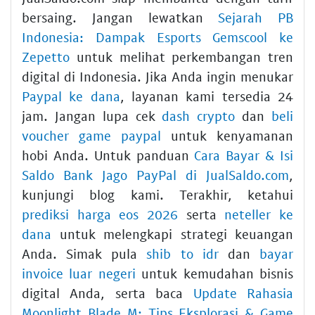
bersaing. Jangan lewatkan
Sejarah PB
Indonesia: Dampak Esports Gemscool ke
Zepetto
untuk melihat perkembangan tren
digital di Indonesia. Jika Anda ingin menukar
Paypal ke dana
, layanan kami tersedia 24
jam. Jangan lupa cek
dash crypto
dan
beli
voucher game paypal
untuk kenyamanan
hobi Anda. Untuk panduan
Cara Bayar & Isi
Saldo Bank Jago PayPal di JualSaldo.com
,
kunjungi blog kami. Terakhir, ketahui
prediksi harga eos 2026
serta
neteller ke
dana
untuk melengkapi strategi keuangan
Anda. Simak pula
shib to idr
dan
bayar
invoice luar negeri
untuk kemudahan bisnis
digital Anda, serta baca
Update Rahasia
Moonlight Blade M: Tips Eksplorasi & Game