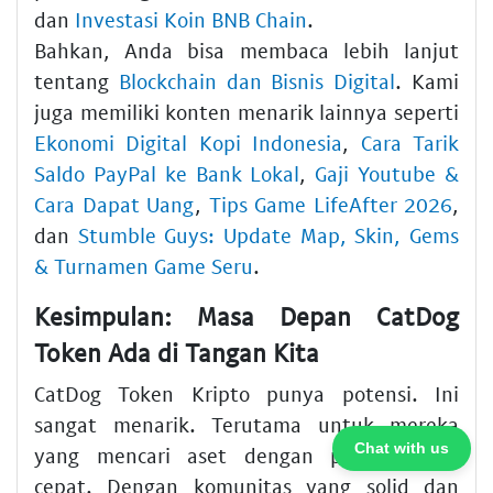
dan
Investasi Koin BNB Chain
.
Bahkan, Anda bisa membaca lebih lanjut
tentang
Blockchain dan Bisnis Digital
. Kami
juga memiliki konten menarik lainnya seperti
Ekonomi Digital Kopi Indonesia
,
Cara Tarik
Saldo PayPal ke Bank Lokal
,
Gaji Youtube &
Cara Dapat Uang
,
Tips Game LifeAfter 2026
,
dan
Stumble Guys: Update Map, Skin, Gems
& Turnamen Game Seru
.
Kesimpulan: Masa Depan CatDog
Token Ada di Tangan Kita
CatDog Token Kripto punya potensi. Ini
sangat menarik. Terutama untuk mereka
Chat with us
yang mencari aset dengan pertumbuhan
cepat. Dengan komunitas yang solid dan