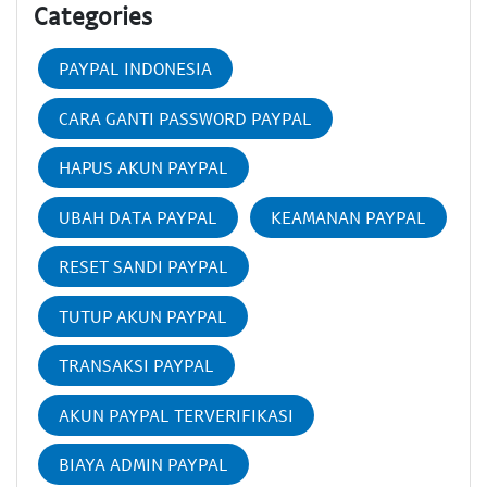
Categories
PAYPAL INDONESIA
CARA GANTI PASSWORD PAYPAL
HAPUS AKUN PAYPAL
UBAH DATA PAYPAL
KEAMANAN PAYPAL
RESET SANDI PAYPAL
TUTUP AKUN PAYPAL
TRANSAKSI PAYPAL
AKUN PAYPAL TERVERIFIKASI
BIAYA ADMIN PAYPAL