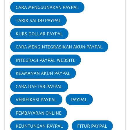
CARA MENGGUNAKAN PAYPAL
TARIK SALDO PAYPAL
KURS DOLLAR PAYPAL
CARA MENGINTEGRASIKAN AKUN PAYPAL
INTEGRASI PAYPAL WEBSITE
KEAMANAN AKUN PAYPAL
CARA DAFTAR PAYPAL
VERIFIKASI PAYPAL
PAYPAL
PEMBAYARAN ONLINE
KEUNTUNGAN PAYPAL
FITUR PAYPAL