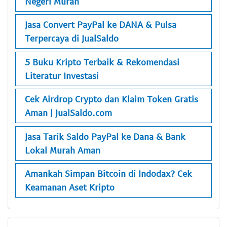
Negeri Murah
Jasa Convert PayPal ke DANA & Pulsa
Terpercaya di JualSaldo
5 Buku Kripto Terbaik & Rekomendasi
Literatur Investasi
Cek Airdrop Crypto dan Klaim Token Gratis
Aman | JualSaldo.com
Jasa Tarik Saldo PayPal ke Dana & Bank
Lokal Murah Aman
Amankah Simpan Bitcoin di Indodax? Cek
Keamanan Aset Kripto