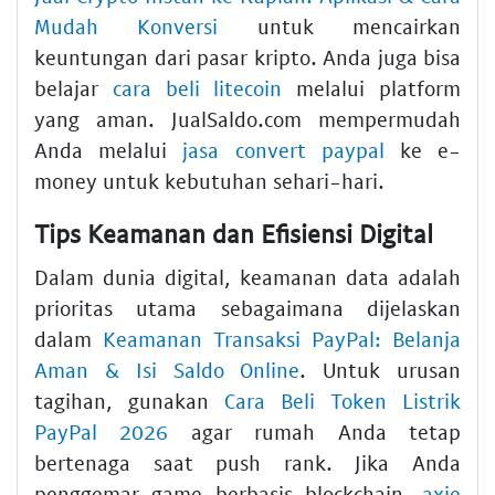
Mudah Konversi
untuk mencairkan
keuntungan dari pasar kripto. Anda juga bisa
belajar
cara beli litecoin
melalui platform
yang aman. JualSaldo.com mempermudah
Anda melalui
jasa convert paypal
ke e-
money untuk kebutuhan sehari-hari.
Tips Keamanan dan Efisiensi Digital
Dalam dunia digital, keamanan data adalah
prioritas utama sebagaimana dijelaskan
dalam
Keamanan Transaksi PayPal: Belanja
Aman & Isi Saldo Online
. Untuk urusan
tagihan, gunakan
Cara Beli Token Listrik
PayPal 2026
agar rumah Anda tetap
bertenaga saat push rank. Jika Anda
penggemar game berbasis blockchain,
axie