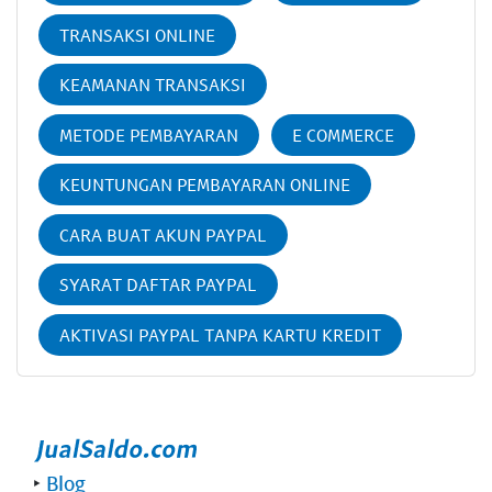
TRANSAKSI ONLINE
KEAMANAN TRANSAKSI
METODE PEMBAYARAN
E COMMERCE
KEUNTUNGAN PEMBAYARAN ONLINE
CARA BUAT AKUN PAYPAL
SYARAT DAFTAR PAYPAL
AKTIVASI PAYPAL TANPA KARTU KREDIT
‣
Blog