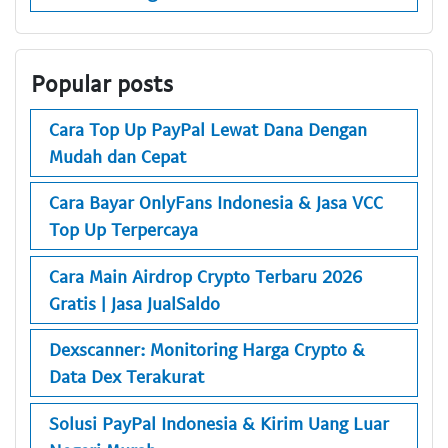
Popular posts
Cara Top Up PayPal Lewat Dana Dengan
Mudah dan Cepat
Cara Bayar OnlyFans Indonesia & Jasa VCC
Top Up Terpercaya
Cara Main Airdrop Crypto Terbaru 2026
Gratis | Jasa JualSaldo
Dexscanner: Monitoring Harga Crypto &
Data Dex Terakurat
Solusi PayPal Indonesia & Kirim Uang Luar