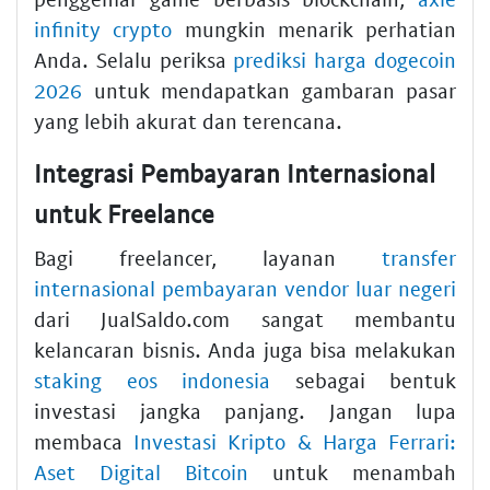
infinity crypto
mungkin menarik perhatian
Anda. Selalu periksa
prediksi harga dogecoin
2026
untuk mendapatkan gambaran pasar
yang lebih akurat dan terencana.
Integrasi Pembayaran Internasional
untuk Freelance
Bagi freelancer, layanan
transfer
internasional pembayaran vendor luar negeri
dari JualSaldo.com sangat membantu
kelancaran bisnis. Anda juga bisa melakukan
staking eos indonesia
sebagai bentuk
investasi jangka panjang. Jangan lupa
membaca
Investasi Kripto & Harga Ferrari:
Aset Digital Bitcoin
untuk menambah