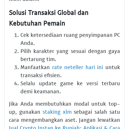
Solusi Transaksi Global dan
Kebutuhan Pemain
Cek ketersediaan ruang penyimpanan PC
Anda.
Pilih karakter yang sesuai dengan gaya
bertarung tim.
Manfaatkan
rate neteller hari ini
untuk
transaksi efisien.
Selalu update game ke versi terbaru
demi keamanan.
Jika Anda membutuhkan modal untuk top-
up, gunakan
staking xlm
sebagai salah satu
cara mengembangkan aset. Jangan lewatkan
Jual Crypto Instan ke Rupiah: Aplikasi & Cara