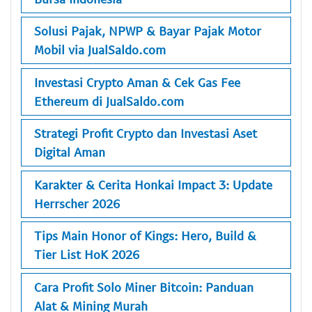
Solusi Pajak, NPWP & Bayar Pajak Motor
Mobil via JualSaldo.com
Investasi Crypto Aman & Cek Gas Fee
Ethereum di JualSaldo.com
Strategi Profit Crypto dan Investasi Aset
Digital Aman
Karakter & Cerita Honkai Impact 3: Update
Herrscher 2026
Tips Main Honor of Kings: Hero, Build &
Tier List HoK 2026
Cara Profit Solo Miner Bitcoin: Panduan
Alat & Mining Murah