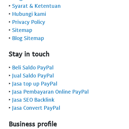
‣
Syarat & Ketentuan
‣
Hubungi kami
‣
Privacy Policy
‣
Sitemap
‣
Blog Sitemap
Stay in touch
‣
Beli Saldo PayPal
‣
Jual Saldo PayPal
‣
Jasa top up PayPal
‣
Jasa Pembayaran Online PayPal
‣
Jasa SEO Backlink
‣
Jasa Convert PayPal
Business profile