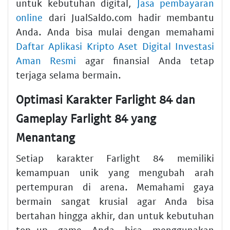
untuk kebutuhan digital,
Jasa pembayaran
online
dari JualSaldo.com hadir membantu
Anda. Anda bisa mulai dengan memahami
Daftar Aplikasi Kripto Aset Digital Investasi
Aman Resmi
agar finansial Anda tetap
terjaga selama bermain.
Optimasi Karakter Farlight 84 dan
Gameplay Farlight 84 yang
Menantang
Setiap karakter Farlight 84 memiliki
kemampuan unik yang mengubah arah
pertempuran di arena. Memahami gaya
bermain sangat krusial agar Anda bisa
bertahan hingga akhir, dan untuk kebutuhan
top-up game Anda bisa menggunakan