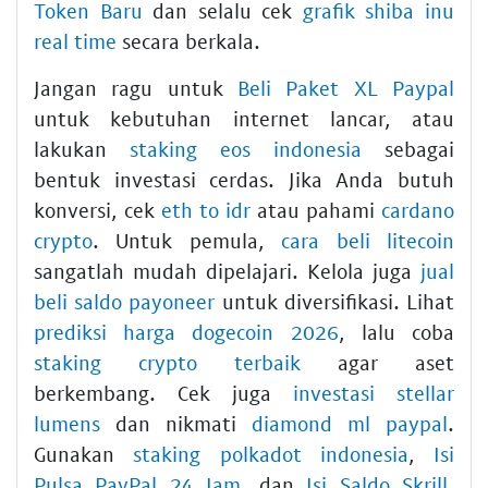
Token Baru
dan selalu cek
grafik shiba inu
real time
secara berkala.
Jangan ragu untuk
Beli Paket XL Paypal
untuk kebutuhan internet lancar, atau
lakukan
staking eos indonesia
sebagai
bentuk investasi cerdas. Jika Anda butuh
konversi, cek
eth to idr
atau pahami
cardano
crypto
. Untuk pemula,
cara beli litecoin
sangatlah mudah dipelajari. Kelola juga
jual
beli saldo payoneer
untuk diversifikasi. Lihat
prediksi harga dogecoin 2026
, lalu coba
staking crypto terbaik
agar aset
berkembang. Cek juga
investasi stellar
lumens
dan nikmati
diamond ml paypal
.
Gunakan
staking polkadot indonesia
,
Isi
Pulsa PayPal 24 Jam
, dan
Isi Saldo Skrill
.