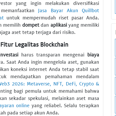
estor yang ingin melakukan diversifikasi
sa memanfaatkan
Jasa Bayar Akun Quillbot
at
untuk mempermudah riset pasar Anda.
m memilih
dompet
dan
aplikasi
yang memiliki
aga aset tetap terjaga dari risiko.
Fitur Legalitas Blockchain
investasi
harus transparan mengenai
biaya
ya. Saat Anda ingin mengelola aset, gunakan
an koneksi internet Anda tetap stabil saat
ntuk mendapatkan pemahaman mendalam
eb3 2026: Metaverse, NFT, DeFi, Crypto &
Penting bagi pemula untuk memahami bahwa
an sekadar spekulasi, melainkan aset masa
ayaran online
yang reliabel. Selalu terapkan
gkah pada setiap akun Anda.