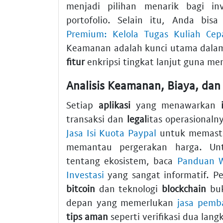
menjadi pilihan menarik bagi inv
portofolio. Selain itu, Anda bi
Premium: Kelola Tugas Kuliah Cep
Keamanan adalah kunci utama dala
fitur
enkripsi tingkat lanjut guna menj
Analisis Keamanan, Biaya, dan 
Setiap
aplikasi
yang menawarkan
transaksi dan
legal
itas operasionaln
Jasa Isi Kuota Paypal
untuk memastik
memantau pergerakan harga. U
tentang ekosistem, baca
Panduan W
Investasi
yang sangat informatif. 
bitcoin
dan teknologi
blockchain
buk
depan yang memerlukan
jasa pemb
tips aman
seperti verifikasi dua lan