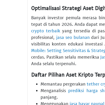
Optimalisasi Strategi Aset Dig
Banyak investor pemula merasa bi
tepat di tahun 2026. Anda dapat m
crypto terbaik
yang tersedia di pas
profesional,
jasa seo bulanan
dari J
visibilitas konten edukasi investa
Mobile: Setting Sensitivitas & Strate
cerdas. Pastikan selalu memeriksa
Ja
Anda selalu terpenuhi.
Daftar Pilihan Aset Kripto Te
Memantau pergerakan
tether c
Menganalisis
prediksi harga s
panjang.
Menggunakan
jasa bayar paypal