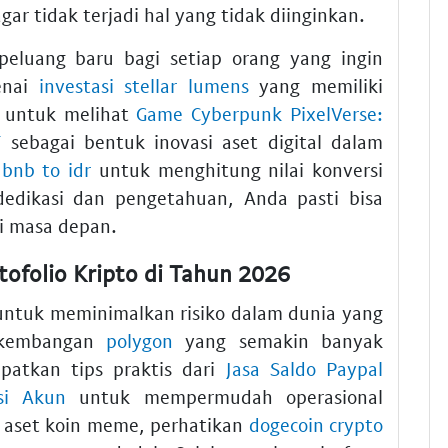
r tidak terjadi hal yang tidak diinginkan.
peluang baru bagi setiap orang yang ingin
genai
investasi stellar lumens
yang memiliki
pa untuk melihat
Game Cyberpunk PixelVerse:
T
sebagai bentuk inovasi aset digital dalam
u
bnb to idr
untuk menghitung nilai konversi
dedikasi dan pengetahuan, Anda pasti bisa
di masa depan.
ofolio Kripto di Tahun 2026
k untuk meminimalkan risiko dalam dunia yang
erkembangan
polygon
yang semakin banyak
atkan tips praktis dari
Jasa Saldo Paypal
si Akun
untuk mempermudah operasional
 aset koin meme, perhatikan
dogecoin crypto