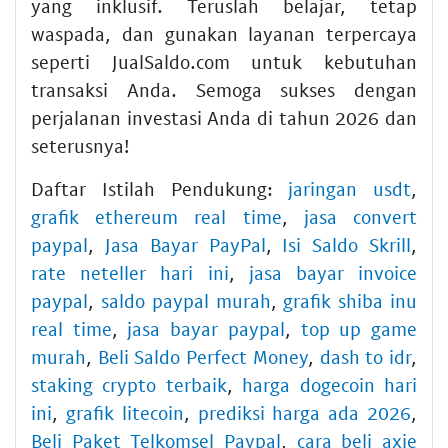
yang inklusif. Teruslah belajar, tetap
waspada, dan gunakan layanan terpercaya
seperti JualSaldo.com untuk kebutuhan
transaksi Anda. Semoga sukses dengan
perjalanan investasi Anda di tahun 2026 dan
seterusnya!
Daftar Istilah Pendukung:
jaringan usdt
,
grafik ethereum real time
,
jasa convert
paypal
,
Jasa Bayar PayPal
,
Isi Saldo Skrill
,
rate neteller hari ini
,
jasa bayar invoice
paypal
,
saldo paypal murah
,
grafik shiba inu
real time
,
jasa bayar paypal
,
top up game
murah
,
Beli Saldo Perfect Money
,
dash to idr
,
staking crypto terbaik
,
harga dogecoin hari
ini
,
grafik litecoin
,
prediksi harga ada 2026
,
Beli Paket Telkomsel Paypal
,
cara beli axie