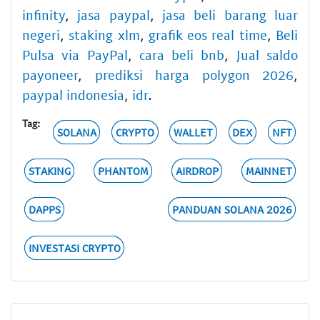
infinity
,
jasa paypal
,
jasa beli barang luar
negeri
,
staking xlm
,
grafik eos real time
,
Beli
Pulsa via PayPal
,
cara beli bnb
,
Jual saldo
payoneer
,
prediksi harga polygon 2026
,
paypal indonesia
,
idr
.
Tag:
SOLANA
CRYPTO
WALLET
DEX
NFT
STAKING
PHANTOM
AIRDROP
MAINNET
DAPPS
PANDUAN SOLANA 2026
INVESTASI CRYPTO