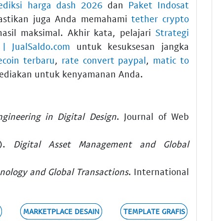
ediksi harga dash 2026
dan
Paket Indosat
 Pastikan juga Anda memahami
tether crypto
sil maksimal. Akhir kata, pelajari
Strategi
 | JualSaldo.com
untuk kesuksesan jangka
tecoin terbaru
,
rate convert paypal
,
matic to
ediakan untuk kenyamanan Anda.
ngineering in Digital Design
. Journal of Web
2).
Digital Asset Management and Global
hnology and Global Transactions
. International
MARKETPLACE DESAIN
TEMPLATE GRAFIS