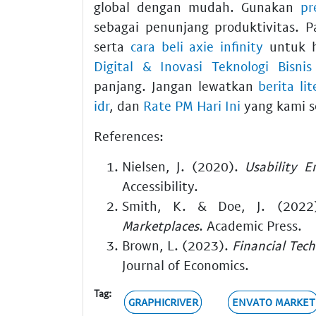
global dengan mudah. Gunakan
pr
sebagai penunjang produktivitas.
serta
cara beli axie infinity
untuk ha
Digital & Inovasi Teknologi Bisnis
panjang. Jangan lewatkan
berita li
idr
, dan
Rate PM Hari Ini
yang kami s
References:
Nielsen, J. (2020).
Usability E
Accessibility.
Smith, K. & Doe, J. (202
Marketplaces
. Academic Press.
Brown, L. (2023).
Financial Tec
Journal of Economics.
Tag:
GRAPHICRIVER
ENVATO MARKET