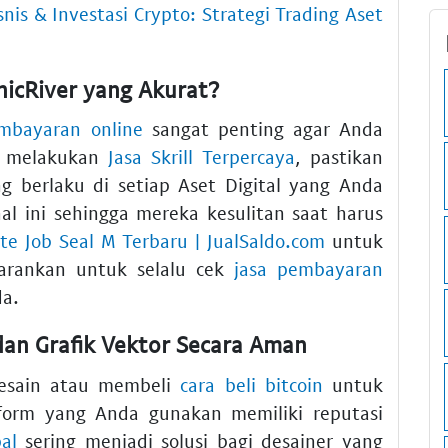
snis & Investasi Crypto: Strategi Trading Aset
icRiver yang Akurat?
mbayaran online
sangat penting agar Anda
at melakukan
Jasa Skrill Terpercaya
, pastikan
 berlaku di setiap Aset Digital yang Anda
l ini sehingga mereka kesulitan saat harus
te Job Seal M Terbaru | JualSaldo.com
untuk
arankan untuk selalu cek
jasa pembayaran
a.
 dan Grafik Vektor Secara Aman
Desain atau membeli
cara beli bitcoin
untuk
tform yang Anda gunakan memiliki reputasi
al
sering menjadi solusi bagi desainer yang