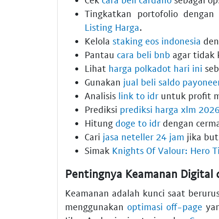
Tingkatkan portofolio denga
Listing Harga
.
Kelola
staking eos indonesia
den
Pantau
cara beli bnb
agar tidak 
Lihat
harga polkadot hari ini
seb
Gunakan
jual beli saldo payonee
Analisis
link to idr
untuk profit 
Prediksi
prediksi harga xlm 202
Hitung
doge to idr
dengan cerma
Cari
jasa neteller 24 jam
jika but
Simak
Knights Of Valour: Hero T
Pentingnya Keamanan Digital 
Keamanan adalah kunci saat berurusa
menggunakan
optimasi off-page
yan