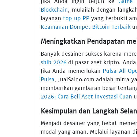
Jika Anda ingin terjun ke
Game K
Blockchain
, mulailah dengan langka
layanan
top up PP
yang terbukti a
Keamanan Dompet Bitcoin Terbaik
un
Meningkatkan Pendapatan mela
Banyak desainer sukses karena mer
shib 2026
di pasar aset kripto. An
Jika Anda memerlukan
Pulsa All Op
Pulsa
, JualSaldo.com adalah mitra ya
memberikan gambaran besar tentang 
2026: Cara Beli Aset Investasi Cuan
u
Kesimpulan dan Langkah Selan
Menjadi desainer yang hebat memer
modal yang aman. Melalui layanan d