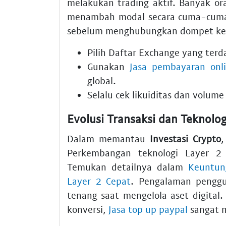
melakukan trading aktif. Banyak o
menambah modal secara cuma-cuma.
sebelum menghubungkan dompet ke s
Pilih
Daftar Exchange
yang terda
Gunakan
Jasa pembayaran onl
global.
Selalu cek likuiditas dan volum
Evolusi Transaksi dan Teknolo
Dalam memantau
Investasi Crypto
,
Perkembangan teknologi Layer 2
Temukan detailnya dalam
Keuntun
Layer 2 Cepat
. Pengalaman pengg
tenang saat mengelola aset digit
konversi,
Jasa top up paypal
sangat 