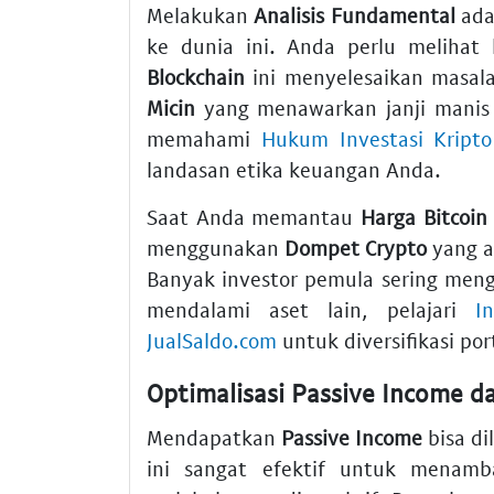
Melakukan
Analisis Fundamental
adal
ke dunia ini. Anda perlu meliha
Blockchain
ini menyelesaikan masal
Micin
yang menawarkan janji manis t
memahami
Hukum Investasi Kripto 
landasan etika keuangan Anda.
Saat Anda memantau
Harga Bitcoin
menggunakan
Dompet Crypto
yang a
Banyak investor pemula sering menga
mendalami aset lain, pelajari
I
JualSaldo.com
untuk diversifikasi por
Optimalisasi Passive Income d
Mendapatkan
Passive Income
bisa di
ini sangat efektif untuk menamb