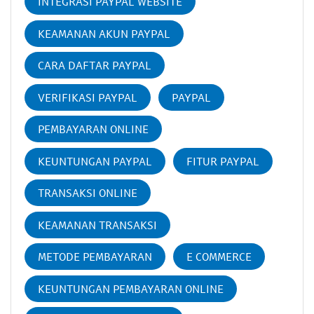
INTEGRASI PAYPAL WEBSITE
KEAMANAN AKUN PAYPAL
CARA DAFTAR PAYPAL
VERIFIKASI PAYPAL
PAYPAL
PEMBAYARAN ONLINE
KEUNTUNGAN PAYPAL
FITUR PAYPAL
TRANSAKSI ONLINE
KEAMANAN TRANSAKSI
METODE PEMBAYARAN
E COMMERCE
KEUNTUNGAN PEMBAYARAN ONLINE