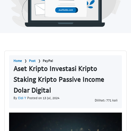
Home
Post
PayPal
Aset Kripto Investasi Kripto
Staking Kripto Passive Income
Dolar Digital
By
Eldi Y
Posted on 13 Jul, 2024
Dilihat: 771 kali