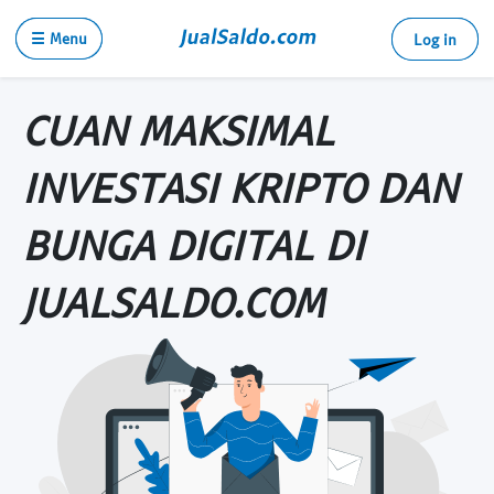
☰ Menu
Log in
CUAN MAKSIMAL
INVESTASI KRIPTO DAN
BUNGA DIGITAL DI
JUALSALDO.COM