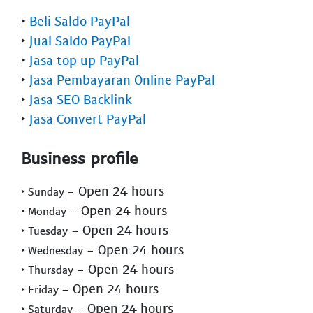
‣
Beli Saldo PayPal
‣
Jual Saldo PayPal
‣
Jasa top up PayPal
‣
Jasa Pembayaran Online PayPal
‣
Jasa SEO Backlink
‣
Jasa Convert PayPal
Business profile
- Open 24 hours
‣ Sunday
- Open 24 hours
‣ Monday
- Open 24 hours
‣ Tuesday
- Open 24 hours
‣ Wednesday
- Open 24 hours
‣ Thursday
- Open 24 hours
‣ Friday
- Open 24 hours
‣ Saturday