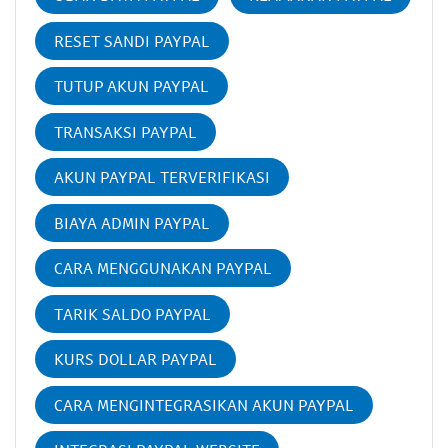
RESET SANDI PAYPAL
TUTUP AKUN PAYPAL
TRANSAKSI PAYPAL
AKUN PAYPAL TERVERIFIKASI
BIAYA ADMIN PAYPAL
CARA MENGGUNAKAN PAYPAL
TARIK SALDO PAYPAL
KURS DOLLAR PAYPAL
CARA MENGINTEGRASIKAN AKUN PAYPAL