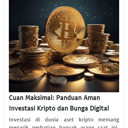
Cuan Maksimal: Panduan Aman
Investasi Kripto dan Bunga Digital
Investasi di dunia aset kripto memang
menarik perhatian banyak orang saat ini.