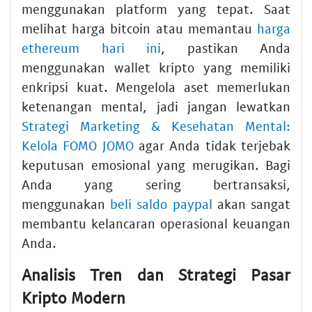
menggunakan platform yang tepat. Saat
melihat harga bitcoin atau memantau
harga
ethereum hari ini
, pastikan Anda
menggunakan wallet kripto yang memiliki
enkripsi kuat. Mengelola aset memerlukan
ketenangan mental, jadi jangan lewatkan
Strategi Marketing & Kesehatan Mental:
Kelola FOMO JOMO
agar Anda tidak terjebak
keputusan emosional yang merugikan. Bagi
Anda yang sering bertransaksi,
menggunakan
beli saldo paypal
akan sangat
membantu kelancaran operasional keuangan
Anda.
Analisis Tren dan Strategi Pasar
Kripto Modern