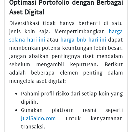
Optimasi Portofolio dengan Berbagai
Aset Digital
Diversifikasi tidak hanya berhenti di satu
jenis koin saja. Mempertimbangkan
harga
solana hari ini
atau
harga bnb hari ini
dapat
memberikan potensi keuntungan lebih besar.
Jangan abaikan pentingnya riset mendalam
sebelum mengambil keputusan. Berikut
adalah beberapa elemen penting dalam
mengelola aset digital:
Pahami profil risiko dari setiap koin yang
dipilih.
Gunakan platform resmi seperti
JualSaldo.com
untuk kenyamanan
transaksi.