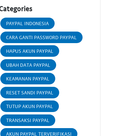
Categories
PAYPAL INDONESIA
CARA GANTI PASSWORD PAYPAL
HAPUS AKUN PAYPAL
UBAH DATA PAYPAL
KEAMANAN PAYPAL
RESET SANDI PAYPAL
TUTUP AKUN PAYPAL
TRANSAKSI PAYPAL
AKUN PAYPAL TERVERIFIKASI