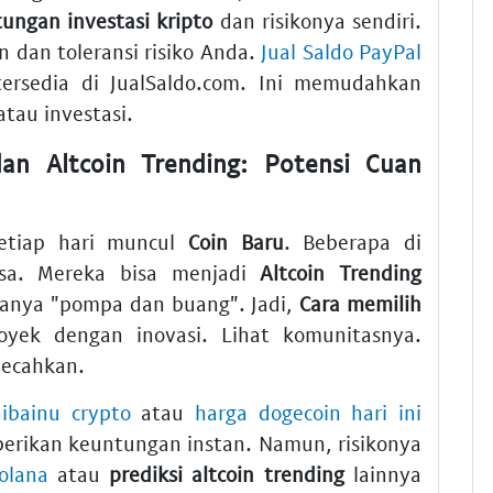
ungan investasi kripto
dan risikonya sendiri.
dan toleransi risiko Anda.
Jual Saldo PayPal
ersedia di JualSaldo.com. Ini memudahkan
tau investasi.
dan Altcoin Trending: Potensi Cuan
etiap hari muncul
Coin Baru
. Beberapa di
asa. Mereka bisa menjadi
Altcoin Trending
hanya "pompa dan buang". Jadi,
Cara memilih
oyek dengan inovasi. Lihat komunitasnya.
pecahkan.
ibainu crypto
atau
harga dogecoin hari ini
rikan keuntungan instan. Namun, risikonya
olana
atau
prediksi altcoin trending
lainnya