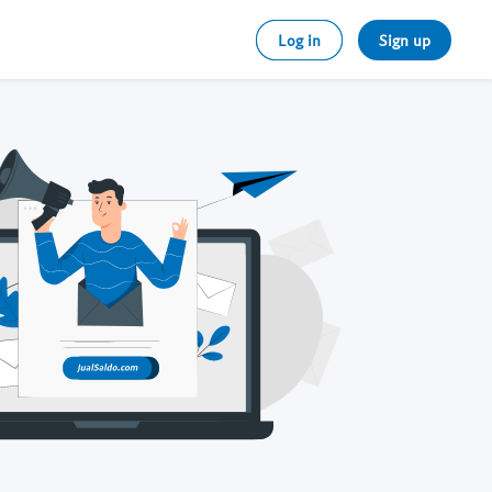
Log in
Sign up