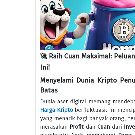
🚀 Raih Cuan Maksimal: Peluan
Ini!
Menyelami Dunia Kripto Pen
Batas
Dunia aset digital memang mendebar
Harga Kripto
berfluktuasi. Ini menc
yang menarik bagi banyak orang, t
merasakan
Profit
dan
Cuan
dari
Inve
membantu Anda memahami
Pasar 