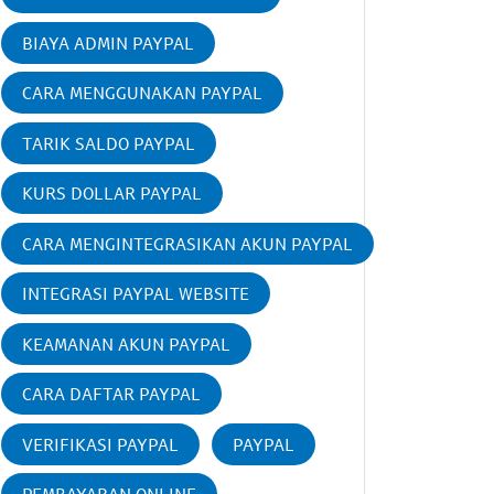
BIAYA ADMIN PAYPAL
CARA MENGGUNAKAN PAYPAL
TARIK SALDO PAYPAL
KURS DOLLAR PAYPAL
CARA MENGINTEGRASIKAN AKUN PAYPAL
INTEGRASI PAYPAL WEBSITE
KEAMANAN AKUN PAYPAL
CARA DAFTAR PAYPAL
VERIFIKASI PAYPAL
PAYPAL