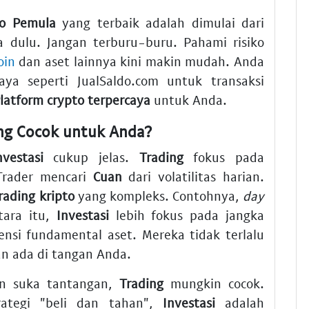
to Pemula
yang terbaik adalah dimulai dari
ya dulu. Jangan terburu-buru. Pahami risiko
oin
dan aset lainnya kini makin mudah. Anda
ya seperti JualSaldo.com untuk transaksi
latform crypto terpercaya
untuk Anda.
ang Cocok untuk Anda?
nvestasi
cukup jelas.
Trading
fokus pada
Trader mencari
Cuan
dari volatilitas harian.
rading kripto
yang kompleks. Contohnya,
day
tara itu,
Investasi
lebih fokus pada jangka
ensi fundamental aset. Mereka tidak terlalu
han ada di tangan Anda.
an suka tantangan,
Trading
mungkin cocok.
rategi "beli dan tahan",
Investasi
adalah