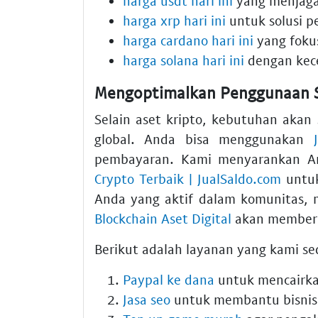
harga usdt hari ini
yang menjaga n
harga xrp hari ini
untuk solusi p
harga cardano hari ini
yang foku
harga solana hari ini
dengan kece
Mengoptimalkan Penggunaan Sa
Selain aset kripto, kebutuhan akan 
global. Anda bisa menggunakan
pembayaran. Kami menyarankan 
Crypto Terbaik | JualSaldo.com
untuk
Anda yang aktif dalam komunitas
Blockchain Aset Digital
akan memberik
Berikut adalah layanan yang kami s
Paypal ke dana
untuk mencairkan
Jasa seo
untuk membantu bisnis A