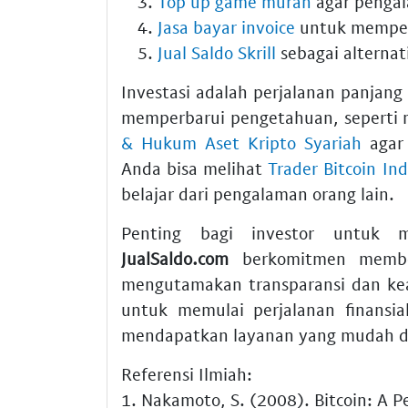
Top up game murah
agar pengal
Jasa bayar invoice
untuk memperm
Jual Saldo Skrill
sebagai alterna
Investasi adalah perjalanan panjang
memperbarui pengetahuan, sepert
& Hukum Aset Kripto Syariah
agar 
Anda bisa melihat
Trader Bitcoin In
belajar dari pengalaman orang lain.
Penting bagi investor untuk m
JualSaldo.com
berkomitmen member
mengutamakan transparansi dan kea
untuk memulai perjalanan finansi
mendapatkan layanan yang mudah da
Referensi Ilmiah:
1. Nakamoto, S. (2008). Bitcoin: A P