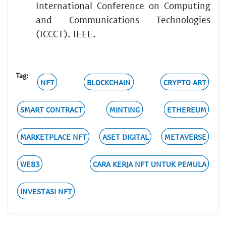
International Conference on Computing
and Communications Technologies
(ICCCT). IEEE.
Tag:
NFT
BLOCKCHAIN
CRYPTO ART
SMART CONTRACT
MINTING
ETHEREUM
MARKETPLACE NFT
ASET DIGITAL
METAVERSE
WEB3
CARA KERJA NFT UNTUK PEMULA
INVESTASI NFT