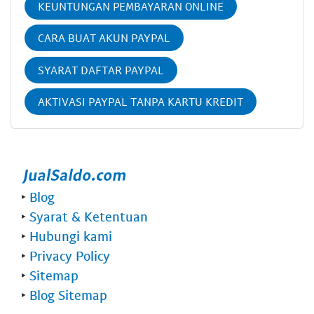
KEUNTUNGAN PEMBAYARAN ONLINE
CARA BUAT AKUN PAYPAL
SYARAT DAFTAR PAYPAL
AKTIVASI PAYPAL TANPA KARTU KREDIT
‣
Blog
‣
Syarat & Ketentuan
‣
Hubungi kami
‣
Privacy Policy
‣
Sitemap
‣
Blog Sitemap