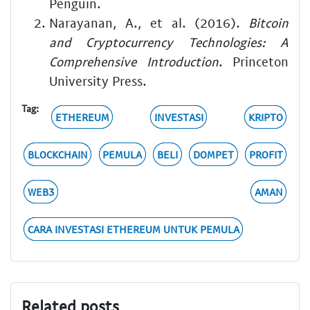
Penguin.
Narayanan, A., et al. (2016).
Bitcoin
and Cryptocurrency Technologies: A
Comprehensive Introduction
. Princeton
University Press.
Tag:
ETHEREUM
INVESTASI
KRIPTO
BLOCKCHAIN
PEMULA
BELI
DOMPET
PROFIT
WEB3
AMAN
CARA INVESTASI ETHEREUM UNTUK PEMULA
Related posts