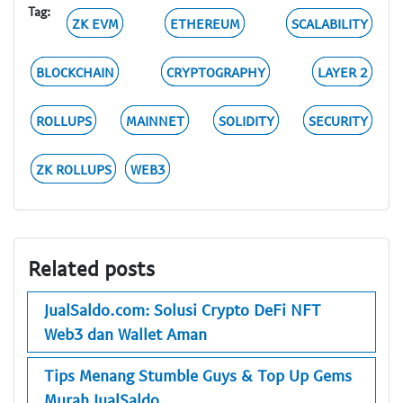
Tag:
ZK EVM
ETHEREUM
SCALABILITY
BLOCKCHAIN
CRYPTOGRAPHY
LAYER 2
ROLLUPS
MAINNET
SOLIDITY
SECURITY
ZK ROLLUPS
WEB3
Related posts
JualSaldo.com: Solusi Crypto DeFi NFT
Web3 dan Wallet Aman
Tips Menang Stumble Guys & Top Up Gems
Murah JualSaldo