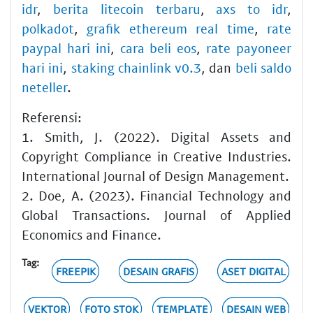
idr
,
berita litecoin terbaru
,
axs to idr
,
polkadot
,
grafik ethereum real time
,
rate
paypal hari ini
,
cara beli eos
,
rate payoneer
hari ini
,
staking chainlink v0.3
, dan
beli saldo
neteller
.
Referensi:
1. Smith, J. (2022). Digital Assets and
Copyright Compliance in Creative Industries.
International Journal of Design Management.
2. Doe, A. (2023). Financial Technology and
Global Transactions. Journal of Applied
Economics and Finance.
Tag:
FREEPIK
DESAIN GRAFIS
ASET DIGITAL
VEKTOR
FOTO STOK
TEMPLATE
DESAIN WEB