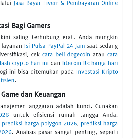
lalui
Jasa Bayar Fiverr & Pembayaran Online
tasi Bagi Gamers
kini saling terhubung erat. Anda mungkin
 layanan
Isi Pulsa PayPal 24 Jam
saat sedang
versifikasi, cek
cara beli dogecoin
atau
cara
ash crypto hari ini
dan
litecoin ltc harga hari
logi ini bisa ditemukan pada
Investasi Kripto
fisien
.
m Game dan Keuangan
manajemen anggaran adalah kunci. Gunakan
026
untuk efisiensi rumah tangga Anda.
i
prediksi harga polygon 2026
,
prediksi harga
 2026
. Analisis pasar sangat penting, seperti