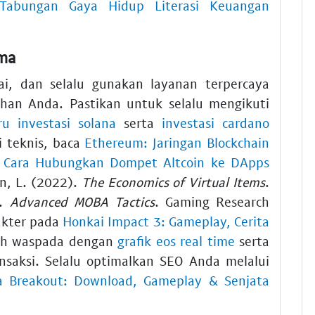
 Tabungan Gaya Hidup Literasi Keuangan
ama
ai, dan selalu gunakan layanan terpercaya
an Anda. Pastikan untuk selalu mengikuti
ru investasi solana
serta
investasi cardano
i teknis, baca
Ethereum: Jaringan Blockchain
n
Cara Hubungkan Dompet Altcoin ke DApps
on, L. (2022).
The Economics of Virtual Items
.
).
Advanced MOBA Tactics
. Gaming Research
rakter pada
Honkai Impact 3: Gameplay, Cerita
lah waspada dengan
grafik eos real time
serta
saksi. Selalu optimalkan SEO Anda melalui
a Breakout: Download, Gameplay & Senjata