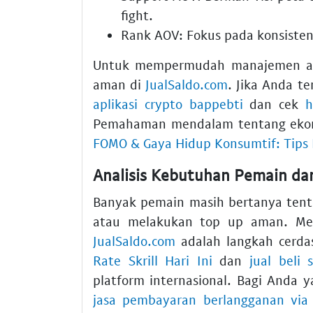
fight.
Rank AOV: Fokus pada konsisten
Untuk mempermudah manajemen as
aman di
JualSaldo.com
. Jika Anda te
aplikasi crypto bappebti
dan cek
h
Pemahaman mendalam tentang ekono
FOMO & Gaya Hidup Konsumtif: Tips L
Analisis Kebutuhan Pemain dan
Banyak pemain masih bertanya tenta
atau melakukan top up aman. M
JualSaldo.com
adalah langkah cerdas
Rate Skrill Hari Ini
dan
jual beli 
platform internasional. Bagi Anda
jasa pembayaran berlangganan via