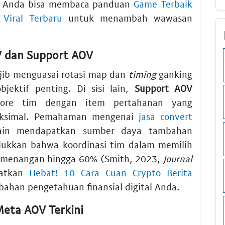
u, Anda bisa membaca panduan
Game Terbaik
Viral Terbaru
untuk menambah wawasan
OV dan Support AOV
jib menguasai rotasi map dan
timing
ganking
jektif penting. Di sisi lain,
Support AOV
core tim dengan item pertahanan yang
aksimal. Pemahaman mengenai
jasa convert
ain mendapatkan sumber daya tambahan
jukkan bahwa koordinasi tim dalam memilih
emenangan hingga 60% (Smith, 2023,
Journal
watkan
Hebat! 10 Cara Cuan Crypto Berita
ahan pengetahuan finansial digital Anda.
Meta AOV Terkini