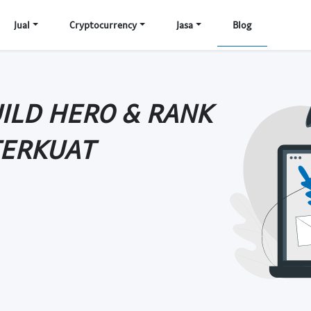
Jual
Cryptocurrency
Jasa
Blog
UILD HERO & RANK
TERKUAT