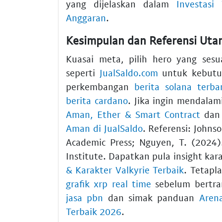
yang dijelaskan dalam
Investasi
Anggaran
.
Kesimpulan dan Referensi Ut
Kuasai meta, pilih hero yang sesu
seperti
JualSaldo.com
untuk kebutuh
perkembangan
berita solana terba
berita cardano
. Jika ingin mendalam
Aman, Ether & Smart Contract
da
Aman di JualSaldo
. Referensi: Johns
Academic Press; Nguyen, T. (2024
Institute. Dapatkan pula insight ka
& Karakter Valkyrie Terbaik
. Tetap
grafik xrp real time
sebelum bertran
jasa pbn
dan simak panduan
Aren
Terbaik 2026
.