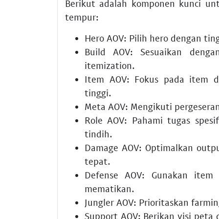
Berikut adalah komponen kunci un
tempur:
Hero AOV: Pilih hero dengan ting
Build AOV: Sesuaikan denga
itemization.
Item AOV: Fokus pada item de
tinggi.
Meta AOV: Mengikuti pergeseran 
Role AOV: Pahami tugas spesifi
tindih.
Damage AOV: Optimalkan outpu
tepat.
Defense AOV: Gunakan item a
mematikan.
Jungler AOV: Prioritaskan farmi
Support AOV: Berikan visi pet