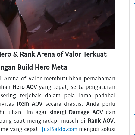
Hero & Rank Arena of Valor Terkuat
ngan Build Hero Meta
di Arena of Valor membutuhkan pemahaman
lihan
Hero AOV
yang tepat, serta pengaturan
ering terjebak dalam pola lama padahal
ivitas
Item AOV
secara drastis. Anda perlu
utuhan tim agar sinergi
Damage AOV
dan
bang saat menghadapi musuh di
Rank AOV
.
ame yang cepat,
JualSaldo.com
menjadi solusi