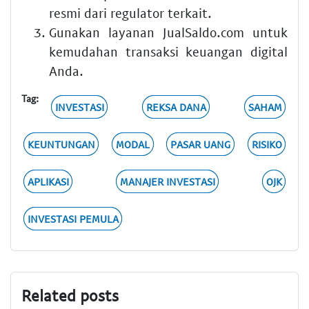
resmi dari regulator terkait.
Gunakan layanan JualSaldo.com untuk
kemudahan transaksi keuangan digital
Anda.
Tag:
INVESTASI
REKSA DANA
SAHAM
KEUNTUNGAN
MODAL
PASAR UANG
RISIKO
APLIKASI
MANAJER INVESTASI
OJK
INVESTASI PEMULA
Related posts